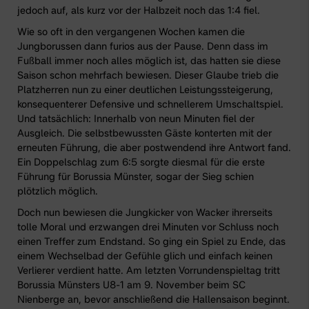
jedoch auf, als kurz vor der Halbzeit noch das 1:4 fiel.
Wie so oft in den vergangenen Wochen kamen die
Jungborussen dann furios aus der Pause. Denn dass im
Fußball immer noch alles möglich ist, das hatten sie diese
Saison schon mehrfach bewiesen. Dieser Glaube trieb die
Platzherren nun zu einer deutlichen Leistungssteigerung,
konsequenterer Defensive und schnellerem Umschaltspiel.
Und tatsächlich: Innerhalb von neun Minuten fiel der
Ausgleich. Die selbstbewussten Gäste konterten mit der
erneuten Führung, die aber postwendend ihre Antwort fand.
Ein Doppelschlag zum 6:5 sorgte diesmal für die erste
Führung für Borussia Münster, sogar der Sieg schien
plötzlich möglich.
Doch nun bewiesen die Jungkicker von Wacker ihrerseits
tolle Moral und erzwangen drei Minuten vor Schluss noch
einen Treffer zum Endstand. So ging ein Spiel zu Ende, das
einem Wechselbad der Gefühle glich und einfach keinen
Verlierer verdient hatte. Am letzten Vorrundenspieltag tritt
Borussia Münsters U8-1 am 9. November beim SC
Nienberge an, bevor anschließend die Hallensaison beginnt.