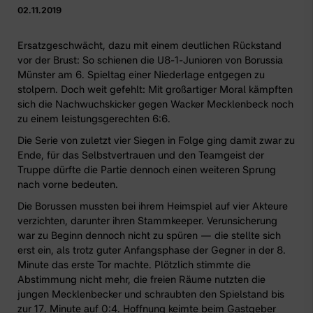
02.11.2019
Ersatzgeschwächt, dazu mit einem deutlichen Rückstand
vor der Brust: So schienen die U8-1-Junioren von Borussia
Münster am 6. Spieltag einer Niederlage entgegen zu
stolpern. Doch weit gefehlt: Mit großartiger Moral kämpften
sich die Nachwuchskicker gegen Wacker Mecklenbeck noch
zu einem leistungsgerechten 6:6.
Die Serie von zuletzt vier Siegen in Folge ging damit zwar zu
Ende, für das Selbstvertrauen und den Teamgeist der
Truppe dürfte die Partie dennoch einen weiteren Sprung
nach vorne bedeuten.
Die Borussen mussten bei ihrem Heimspiel auf vier Akteure
verzichten, darunter ihren Stammkeeper. Verunsicherung
war zu Beginn dennoch nicht zu spüren — die stellte sich
erst ein, als trotz guter Anfangsphase der Gegner in der 8.
Minute das erste Tor machte. Plötzlich stimmte die
Abstimmung nicht mehr, die freien Räume nutzten die
jungen Mecklenbecker und schraubten den Spielstand bis
zur 17. Minute auf 0:4. Hoffnung keimte beim Gastgeber