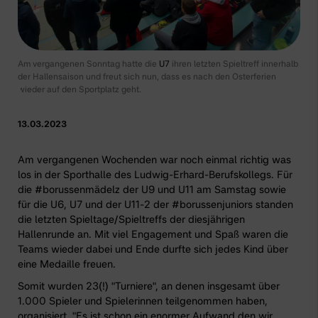
Am vergangenen Sonntag hatte die
U7
ihren letzten Spieltreff innerhalb
der Hallensaison und freut sich nun, dass es nach den Osterferien
wieder auf den Sportplatz geht.
13.03.2023
Am vergangenen Wochenden war noch einmal richtig was
los in der Sporthalle des Ludwig-Erhard-Berufskollegs. Für
die #borussenmädelz der
U9
und
U11
am Samstag sowie
für die
U6
,
U7
und der
U11-2
der #borussenjuniors standen
die letzten Spieltage/Spieltreffs der diesjährigen
Hallenrunde an. Mit viel Engagement und Spaß waren die
Teams wieder dabei und Ende durfte sich jedes Kind über
eine Medaille freuen.
Somit wurden 23(!) "Turniere", an denen insgesamt über
1.000 Spieler und Spielerinnen teilgenommen haben,
organisiert. "Es ist schon ein enormer Aufwand den wir