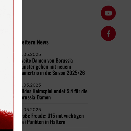
Weitere News
16.05.2025
Zweite Damen von Borussia
Münster gehen mit neuem
Trainertrio in die Saison 2025/26
13.05.2025
Wildes Heimspiel endet 5:4 für die
Borussia-Damen
12.05.2025
Große Freude: U15 mit wichtigen
drei Punkten in Haltern