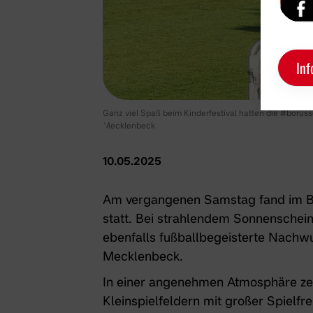
Inf
Ganz viel Spaß beim Kinderfestival hatten die #borus
Mecklenbeck
10.05.2025
Am vergangenen Samstag fand im Bo
statt. Bei strahlendem Sonnenschein
ebenfalls fußballbegeisterte Nach
Mecklenbeck.
In einer angenehmen Atmosphäre zei
Kleinspielfeldern mit großer Spielfr