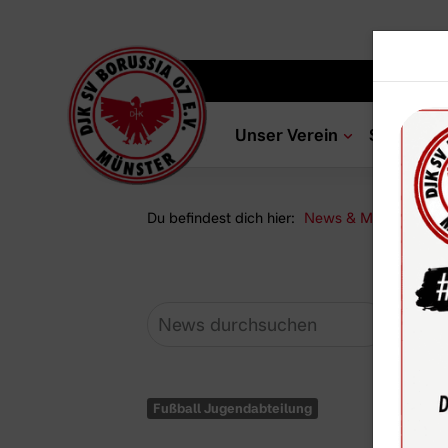
Unser Verein
Sportang
Du befindest dich hier:
News & Media
Ne
Fußball Jugendabteilung