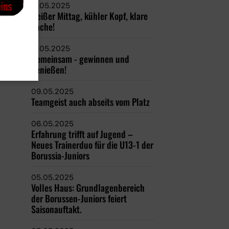
11.05.2025
Heißer Mittag, kühler Kopf, klare
Sache!
11.05.2025
Gemeinsam - gewinnen und
genießen!
09.05.2025
Teamgeist auch abseits vom Platz
06.05.2025
Erfahrung trifft auf Jugend –
Neues Trainerduo für die U13-1 der
Borussia-Juniors
05.05.2025
Volles Haus: Grundlagenbereich
der Borussen-Juniors feiert
Saisonauftakt.