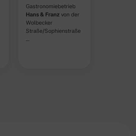
den Boruss
Gastronomiebetrieb
weiter auf
Hans & Franz
von der
Florian Jo
Wolbecker
Gabbert ü
Straße/Sophienstraße
zur k…
…