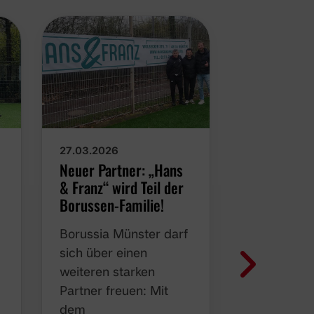
27.03.2026
26.03.2026
Neuer Partner: „Hans
Joost und 
& Franz“ wird Teil der
übernehme
Borussen-Familie!
- Planungen
Saison 202
Borussia Münster darf
auf Hocht
sich über einen
Die person
weiteren starken
Planungen 
Partner freuen: Mit
Spielzeit l
dem