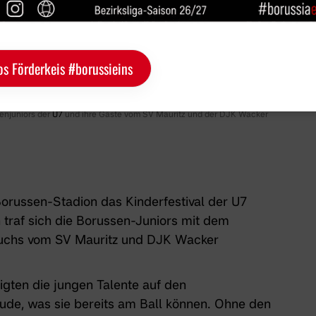
os Förderkeis #borussieins
senjuniors der
U7
und ihre Gäste vom SV Mauritz und der DJK Wacker
russen-Stadion das Kinderfestival der
U7
 traf sich die Borussen-Juniors mit dem
wuchs vom SV Mauritz und DJK Wacker
gten die jungen Talente auf den
eude, was sie bereits am Ball können. Ohne den