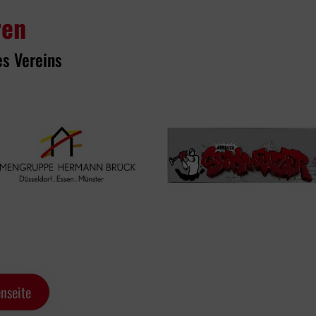
ren
es Vereins
nseite