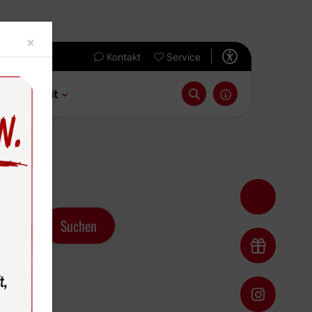
Close
×
Kontakt
Service
 & Freizeit