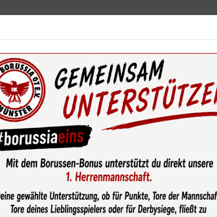
ebot
News & Media
Service
Sponsoren
Fun
wsroom
Ganz viel Spielfreude beim Kinderfestival der U7