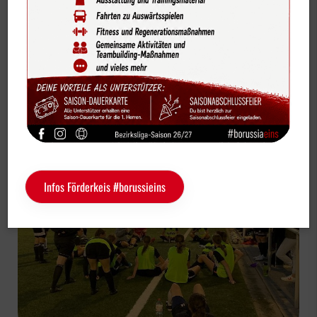
Bildergalerien
Fußball Senioren Herren Ü32 / Ü40
Videos
Vereinskalender
Internes Testspiel "Alte Herren" gegen 1.
Sportdeutschland-News
Damen
Das LSB-Magazin "Wir im Sport"
Service
Infos Förderkeis #borussieins
Sponsoren
Fun & Freizeit
Kontakt
Service
Schulengel
Instagram
YouTube