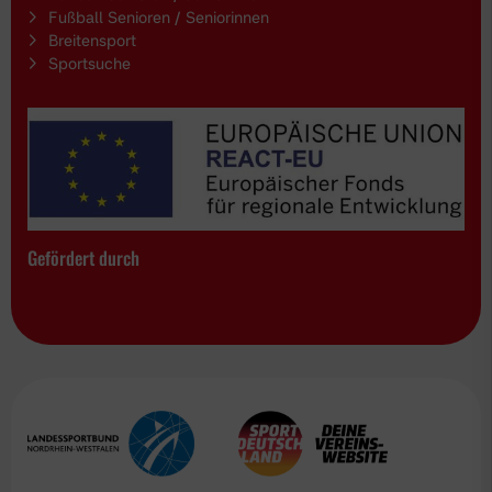
Fußball Senioren / Seniorinnen
Breitensport
Sportsuche
Gefördert durch