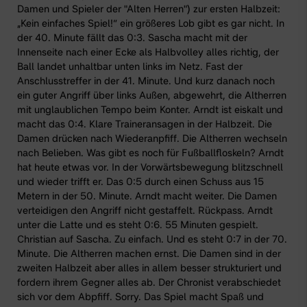
Damen und Spieler der "Alten Herren") zur ersten Halbzeit:
„Kein einfaches Spiel!“ ein größeres Lob gibt es gar nicht. In
der 40. Minute fällt das 0:3. Sascha macht mit der
Innenseite nach einer Ecke als Halbvolley alles richtig, der
Ball landet unhaltbar unten links im Netz. Fast der
Anschlusstreffer in der 41. Minute. Und kurz danach noch
ein guter Angriff über links Außen, abgewehrt, die Altherren
mit unglaublichen Tempo beim Konter. Arndt ist eiskalt und
macht das 0:4. Klare Traineransagen in der Halbzeit. Die
Damen drücken nach Wiederanpfiff. Die Altherren wechseln
nach Belieben. Was gibt es noch für Fußballfloskeln? Arndt
hat heute etwas vor. In der Vorwärtsbewegung blitzschnell
und wieder trifft er. Das 0:5 durch einen Schuss aus 15
Metern in der 50. Minute. Arndt macht weiter. Die Damen
verteidigen den Angriff nicht gestaffelt. Rückpass. Arndt
unter die Latte und es steht 0:6. 55 Minuten gespielt.
Christian auf Sascha. Zu einfach. Und es steht 0:7 in der 70.
Minute. Die Altherren machen ernst. Die Damen sind in der
zweiten Halbzeit aber alles in allem besser strukturiert und
fordern ihrem Gegner alles ab. Der Chronist verabschiedet
sich vor dem Abpfiff. Sorry. Das Spiel macht Spaß und