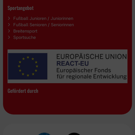
Sportangebot
Fußball Junioren / Juniorinnen
Fußball Senioren / Seniorinnen
Breitensport
Sportsuche
Gefördert durch