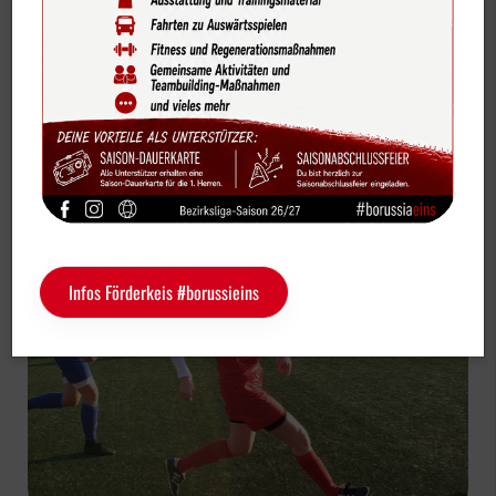
Bildergalerien
Vereinsnews
Videos
1. Damen
Vereinskalender
Klarer 4:0 Sieg im Spitzenspiel gegen
Sportdeutschland-News
Ostenfelde
Das LSB-Magazin "Wir im Sport"
Service
Infos Förderkeis #borussieins
Sponsoren
Fun & Freizeit
Kontakt
Service
Schulengel
Instagram
YouTube