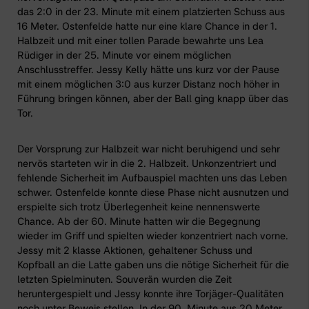
das 2:0 in der 23. Minute mit einem platzierten Schuss aus
16 Meter. Ostenfelde hatte nur eine klare Chance in der 1.
Halbzeit und mit einer tollen Parade bewahrte uns Lea
Rüdiger in der 25. Minute vor einem möglichen
Anschlusstreffer. Jessy Kelly hätte uns kurz vor der Pause
mit einem möglichen 3:0 aus kurzer Distanz noch höher in
Führung bringen können, aber der Ball ging knapp über das
Tor.
Der Vorsprung zur Halbzeit war nicht beruhigend und sehr
nervös starteten wir in die 2. Halbzeit. Unkonzentriert und
fehlende Sicherheit im Aufbauspiel machten uns das Leben
schwer. Ostenfelde konnte diese Phase nicht ausnutzen und
erspielte sich trotz Überlegenheit keine nennenswerte
Chance. Ab der 60. Minute hatten wir die Begegnung
wieder im Griff und spielten wieder konzentriert nach vorne.
Jessy mit 2 klasse Aktionen, gehaltener Schuss und
Kopfball an die Latte gaben uns die nötige Sicherheit für die
letzten Spielminuten. Souverän wurden die Zeit
heruntergespielt und Jessy konnte ihre Torjäger-Qualitäten
noch unter Beweis stellen. In der 90. Minute aus 20 Meter