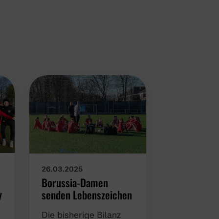
13.03.2025
26.03.2025
Trainertea
Borussia-Damen
y
Damen kom
senden Lebenszeichen
Greta Niem
Die bisherige Bilanz
als Co-Trai