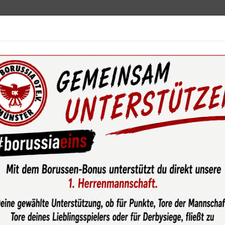
ebot
News & Media
Service
Sponsoren
Fun
wsroom
Noch immer keine Punkte für die 1. Damen