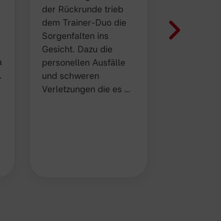
der Rückrunde trieb
Nachdem be
dem Trainer-Duo die
Dezember f
Sorgenfalten ins
dass Heine
Gesicht. Dazu die
Saison 20
a
personellen Ausfälle
Nachfolge 
.
und schweren
Cheftraine
Verletzungen die es …
Lindenbau
wird, ist n