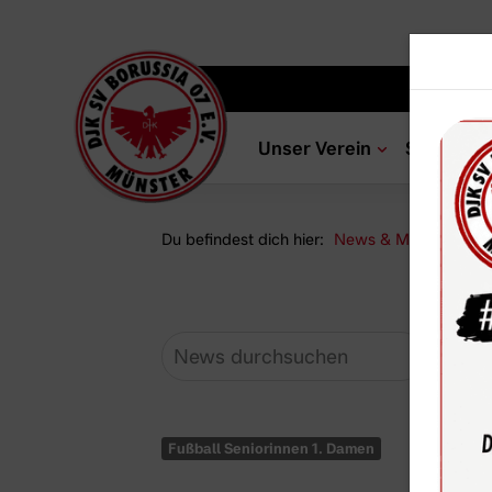
Unser Verein
Sportang
Du befindest dich hier:
News & Media
Ne
Fußball Seniorinnen 1. Damen