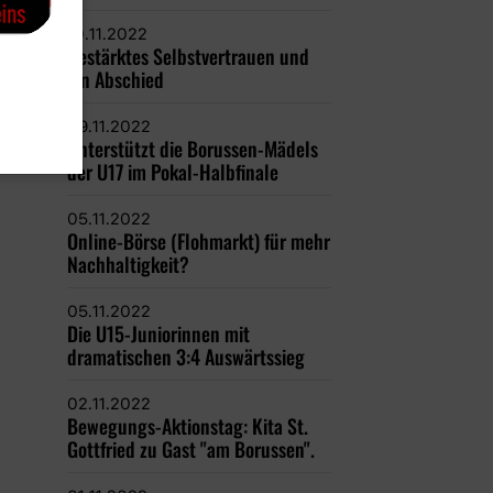
10.11.2022
Gestärktes Selbstvertrauen und
ein Abschied
09.11.2022
Unterstützt die Borussen-Mädels
der U17 im Pokal-Halbfinale
05.11.2022
Online-Börse (Flohmarkt) für mehr
Nachhaltigkeit?
05.11.2022
Die U15-Juniorinnen mit
dramatischen 3:4 Auswärtssieg
02.11.2022
Bewegungs-Aktionstag: Kita St.
Gottfried zu Gast "am Borussen".