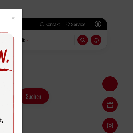
Close
×
Kontakt
Service
 & Freizeit