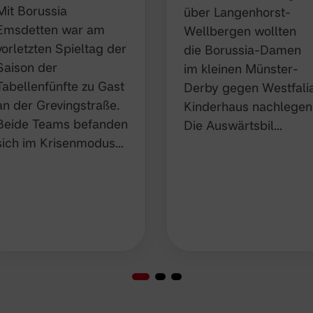
Mit Borussia
über Langenhorst-
Emsdetten war am
Wellbergen wollten
vorletzten Spieltag der
die Borussia-Damen
Saison der
im kleinen Münster-
Tabellenfünfte zu Gast
Derby gegen Westfali
an der Grevingstraße.
Kinderhaus nachlegen
Beide Teams befanden
Die Auswärtsbil…
sich im Krisenmodus…