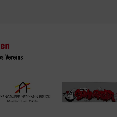
ren
es Vereins