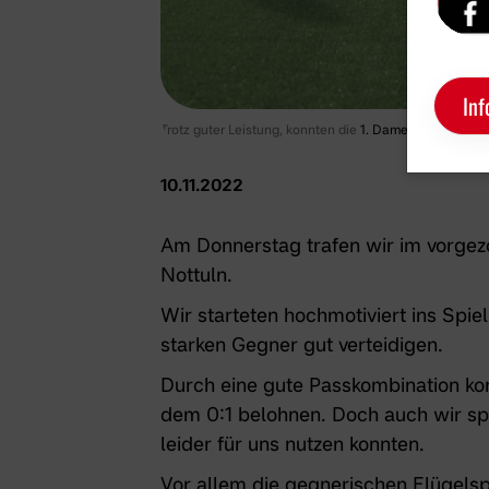
Inf
Trotz guter Leistung, konnten die
1. Damen
keine Punkt
10.11.2022
Am Donnerstag trafen wir im vorgez
Nottuln.
Wir starteten hochmotiviert ins Spiel
starken Gegner gut verteidigen.
Durch eine gute Passkombination kon
dem 0:1 belohnen. Doch auch wir sp
leider für uns nutzen konnten.
Vor allem die gegnerischen Flügelsp