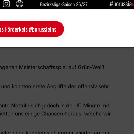
os Förderkeis #borussieins
e für sich gewinnen.
ogenen Meisterschaftsspiel auf Grün-Weiß
 und konnten erste Angriffe der offensiv sehr
nte Nottuln sich jedoch in der 10 Minute mit
ielten uns einige Chancen heraus, welche wir
ielerinnen konnten sich immer wieder an der