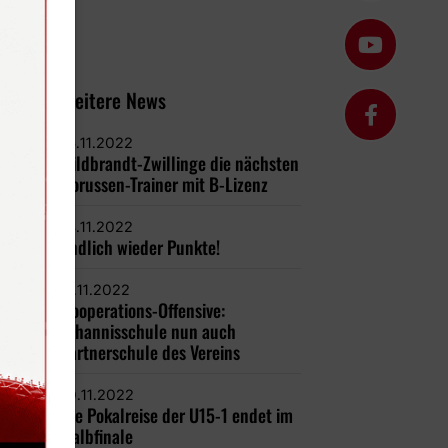
Weitere News
15.11.2022
Hildbrandt-Zwillinge die nächsten
Borussen-Trainer mit B-Lizenz
14.11.2022
Endlich wieder Punkte!
11.11.2022
Kooperations-Offensive:
Johannisschule nun auch
Partnerschule des Vereins
10.11.2022
Die Pokalreise der U15-1 endet im
Halbfinale