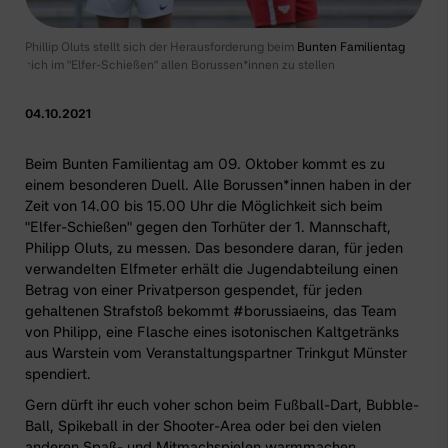
Phillip Oluts stellt sich der Herausforderung beim
Bunten Familientag
sich im "Elfer-Schießen" allen Borussen*innen zu stellen
04.10.2021
Beim
Bunten Familientag am 09. Oktober
kommt es zu
einem besonderen Duell. Alle Borussen*innen haben in der
Zeit von 14.00 bis 15.00 Uhr die Möglichkeit sich beim
"Elfer-Schießen" gegen den Torhüter der
1. Mannschaft
,
Philipp Oluts, zu messen. Das besondere daran, für jeden
verwandelten Elfmeter erhält die Jugendabteilung einen
Betrag von einer Privatperson gespendet, für jeden
gehaltenen Strafstoß bekommt #borussiaeins, das Team
von Philipp, eine Flasche eines isotonischen Kaltgetränks
aus Warstein vom Veranstaltungspartner
Trinkgut Münster
spendiert.
Gern dürft ihr euch voher schon beim
Fußball-Dar
t,
Bubble-
Ball
,
Spikeball
in der Shooter-Area oder bei den vielen
anderen Spaß- und Mitmachspielen
warmmachen.