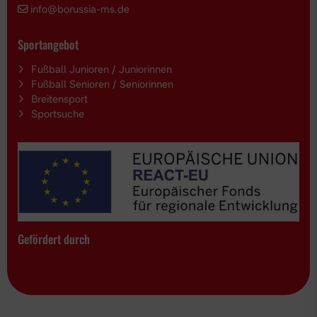
i
nfo@borussia-ms.de
Sportangebot
Fußball Junioren / Juniorinnen
Fußball Senioren / Seniorinnen
Breitensport
Sportsuche
Gefördert durch