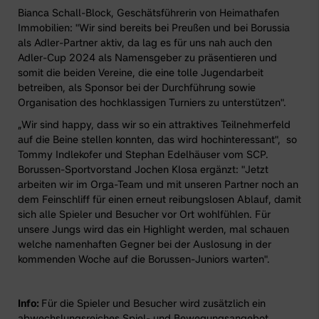
Bianca Schall-Block, Geschätsführerin von
Heimathafen
Immobilien
: "Wir sind bereits bei Preußen und bei Borussia
als Adler-Partner aktiv, da lag es für uns nah auch den
Adler-Cup 2024
als Namensgeber zu präsentieren und
somit die beiden Vereine, die eine tolle Jugendarbeit
betreiben, als Sponsor bei der Durchführung sowie
Organisation des hochklassigen Turniers zu unterstützen".
„Wir sind happy, dass wir so ein attraktives Teilnehmerfeld
auf die Beine stellen konnten, das wird hochinteressant", so
Tommy Indlekofer und Stephan Edelhäuser vom SCP.
Borussen-Sportvorstand Jochen Klosa ergänzt: "Jetzt
arbeiten wir im Orga-Team und mit unseren Partner noch an
dem Feinschliff für einen erneut reibungslosen Ablauf, damit
sich alle Spieler und Besucher vor Ort wohlfühlen. Für
unsere Jungs wird das ein Highlight werden, mal schauen
welche namenhaften Gegner bei der Auslosung in der
kommenden Woche auf die Borussen-Juniors warten".
Info:
Für die Spieler und Besucher wird zusätzlich ein
abwechslungsreiches Spiel- und Bewegungsangebot