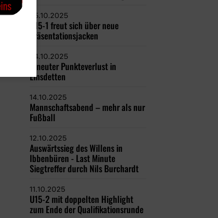
25.10.2025
U15-1 freut sich über neue
Präsentationsjacken
24.10.2025
Erneuter Punkteverlust in
Emsdetten
14.10.2025
Mannschaftsabend – mehr als nur
Fußball
12.10.2025
Auswärtssieg des Willens in
Ibbenbüren - Last Minute
Siegtreffer durch Nils Burchardt
11.10.2025
U15-2 mit doppelten Highlight
zum Ende der Qualifikationsrunde