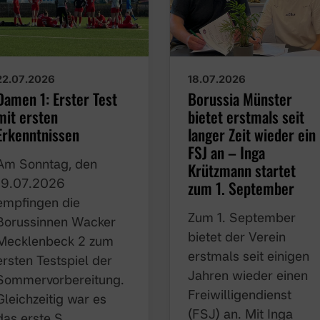
22.07.2026
18.07.2026
Damen 1: Erster Test
Borussia Münster
mit ersten
bietet erstmals seit
Erkenntnissen
langer Zeit wieder ein
FSJ an – Inga
Am Sonntag, den
Krützmann startet zu
19.07.2026 empfingen
1. September
die Borussinnen
Zum 1. September
Wacker Mecklenbeck
bietet der Verein
2 zum ersten Testspiel
erstmals seit einigen
der
Jahren wieder einen
Sommervorbereitung.
Freiwilligendienst
Gleichzeitig war es das
(FSJ) an. Mit Inga
erste S…