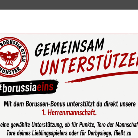
ebot
News & Media
Service
Sponsoren
Fun
wsroom
Punkteteilung nach intensivem Derby gegen Westfalia