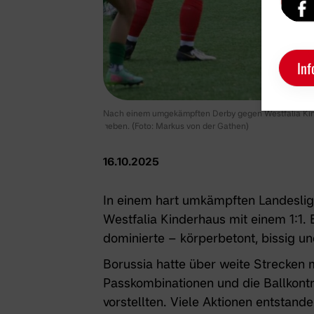
Inf
Nach einem umgekämpften Derby gegen Westfalia Kinde
geben. (Foto: Markus von der Gathen)
16.10.2025
In einem hart umkämpften Landeslig
Westfalia Kinderhaus mit einem 1:1. E
dominierte – körperbetont, bissig u
Borussia hatte über weite Strecken
Passkombinationen und die Ballkontro
vorstellten. Viele Aktionen entstan