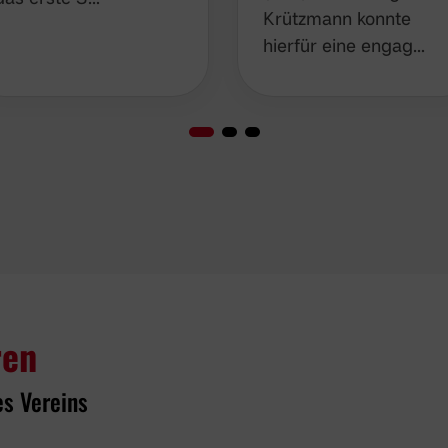
Krützmann konnte
hierfür eine engag…
ren
es Vereins