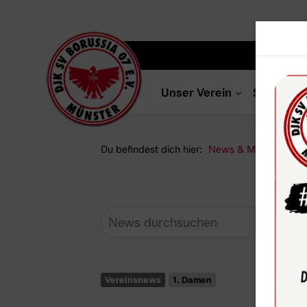
Unser Verein
Sportang
Du befindest dich hier:
News & Media
Ne
Vereinsnews
1. Damen