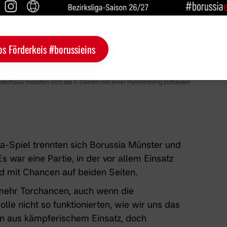
os Förderkeis #borussieins
rhaus mussten sich die 1. Damen mit einer Punkteteilng zufrieden
a-Spiel trennten sich Borussia Münster und
s war eine Partie, in der vor allem Einsatz
nd mit Chancen auf beiden Seiten.
 mehr Torchancen, auch wenn die
lle nicht so funktionierten, wie wir uns das
den aus kämpferischem Einsatz, doch