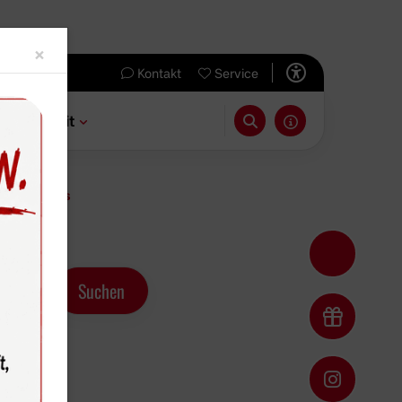
Close
×
Kontakt
Service
 & Freizeit
 Kinderhaus