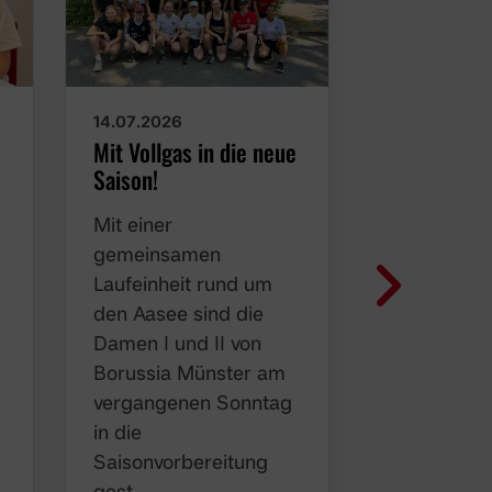
14.07.2026
23.06.2026
Mit Vollgas in die neue
Adlerinnen 
Saison!
Wildbahn
Mit einer
Vom 19. bi
gemeinsamen
Juni ging e
m
Laufeinheit rund um
Damenabte
den Aasee sind die
wieder auf
Damen I und II von
gemeinsa
Borussia Münster am
Mannschaft
vergangenen Sonntag
bereits im
in die
vergangen
Saisonvorbereitung
führte die 
gest…