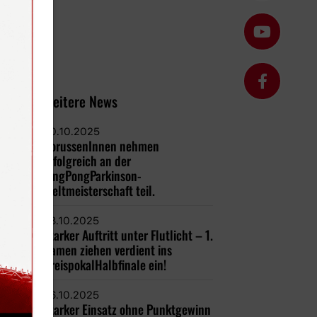
Weitere News
30.10.2025
BorussenInnen nehmen
erfolgreich an der
PingPongParkinson-
Weltmeisterschaft teil.
28.10.2025
Starker Auftritt unter Flutlicht – 1.
Damen ziehen verdient ins
KreispokalHalbfinale ein!
26.10.2025
Starker Einsatz ohne Punktgewinn