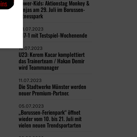
Power-Kids: Aktionstag Monkey &
Ninjas am 29. Juli im Borussen-
Fitnesspark
23.07.2023
U17-1 mit Testspiel-Wochenende
16.07.2023
U23: Kerem Kacar komplettiert
das Trainerteam / Hakan Demir
wird Teammanager
11.07.2023
Die Stadtwerke Münster werden
neuer Premium-Partner.
05.07.2023
„Borussen-Ferienpark“ öffnet
wieder vom 10. bis 21. Juli mit
vielen neuen Trendsportarten