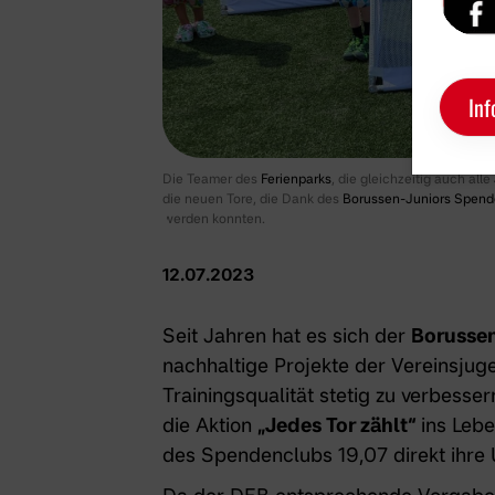
Inf
Die Teamer des
Ferienparks
, die gleichzeitig auch alle
die neuen Tore, die Dank des
Borussen-Juniors Spend
werden konnten.
12.07.2023
Seit Jahren hat es sich der
Borussen
nachhaltige Projekte der Vereinsjuge
Trainingsqualität stetig zu verbess
die Aktion
„Jedes Tor zählt“
ins Leb
des Spendenclubs 19,07 direkt ihre 