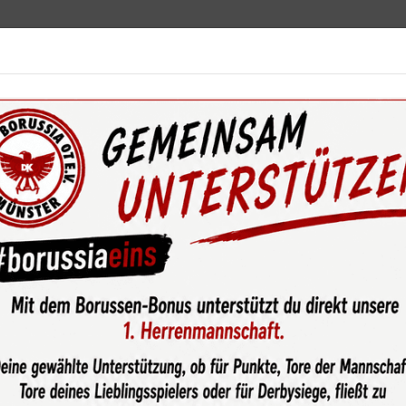
ebot
News & Media
Service
Sponsoren
Fun
wsroom
Spendenclub 19,07 ermöglicht die Anschaffung von 6 