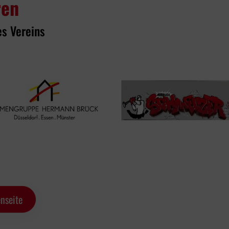
ren
es Vereins
nseite