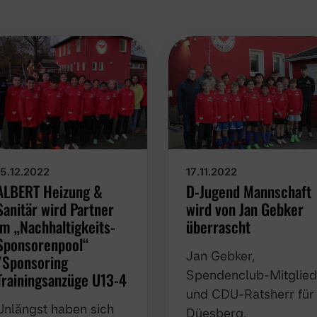
15.12.2022
17.11.2022
ALBERT Heizung &
D-Jugend Mannschaft
Sanitär wird Partner
wird von Jan Gebker
im „Nachhaltigkeits-
überrascht
Sponsorenpool“
Jan Gebker,
/Sponsoring
Spendenclub-Mitglie
Trainingsanzüge U13-4
und CDU-Ratsherr für
Unlängst haben sich
Düesberg, überrascht