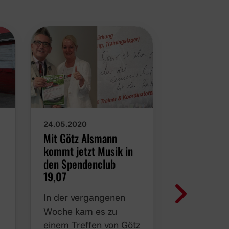
24.05.2020
18.05.2020
Mit Götz Alsmann
Biergarten
kommt jetzt Musik in
Vennemann:
den Spendenclub
Mitgliedsc
19,07
Spendencl
Borussen-
In der vergangenen
d
Es war all
Woche kam es zu
von Marti
einem Treffen von Götz
e