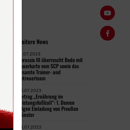
Weitere News
31.07.2023
Borussia III überrascht Bodo mit
Dauerkarte vom SCP sowie das
gesamte Trainer- und
Betreuerteam
28.07.2023
Vortrag „Ernährung im
Leistungsfußball“: 1. Damen
folgen Einladung von Preußen
Münster
24.07.2023