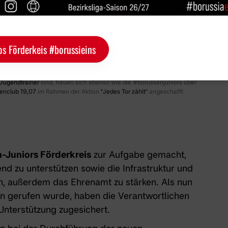
os Förderkeis #borussieins
Jugendtrainer
sind, freuen sich ebenso wie die #borussenjuniors über
enclub 19,07
im Rahmen der Aktion
"Jedes Tor zählt"
angeschafft
-Juniors Förderkreis
zur Aufgabe gemacht,
nd zu unterstützen sowie die Infrastruktur und
ern, außerdem das Ehrenamt zu stärken. Als nun
en gerufen wurde, haben die Verantwortlichen
Unterstützung zugesichert.