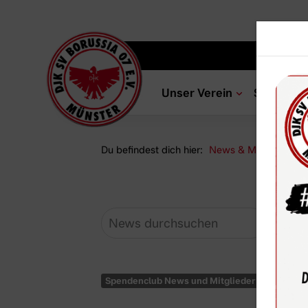
Unser Verein
Sportang
Du befindest dich hier:
News & Media
Ne
Spendenclub News und Mitglieder