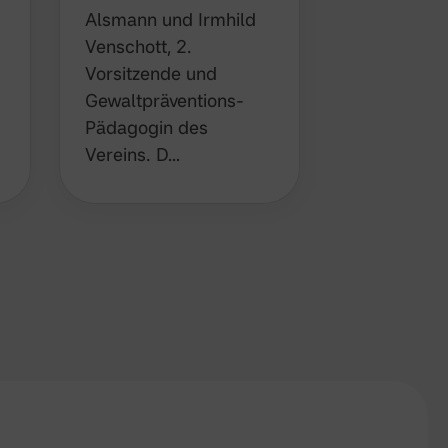
und dem O
Alsmann und Irmhild
des Verein
Venschott, 2.
Biergarte
Vorsitzende und
sollte eige
Gewaltpräventions-
kommende
Pädagogin des
Wochenend
Vereins. D…
großes B…