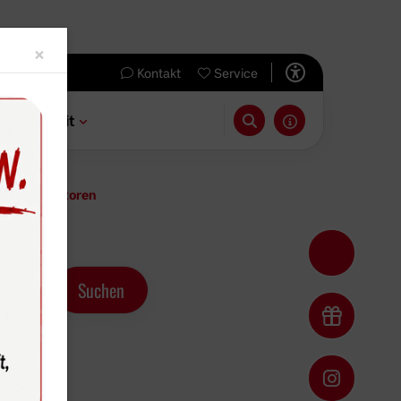
Close
×
Kontakt
Service
 & Freizeit
neuen Minitoren