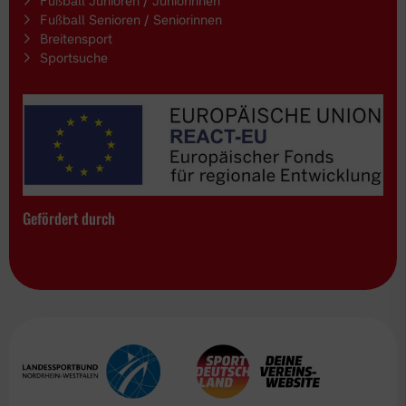
Fußball Junioren / Juniorinnen
Fußball Senioren / Seniorinnen
Breitensport
Sportsuche
Gefördert durch