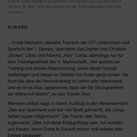
Im Bild: Greta Niemann eingerahmt vom Trainer-Duo von Borussia III
"Dicken" & "Albi". Allen Beteiligten hat die Trainingseinheit viel Spaß
gemacht.
12.10.2022
… Greta Niemann, aktuelle Trainerin der
U17-Juniorinnen
und
Spielerin der
1. Damen
, übernahm das Zepter von Christian
„Dicken“ Lilley und Alberto „Albi“ Costa, allerdings nur für
eine Trainingseinheit
der 3. Mannschaft
. „Wir wollten im
Training mal etwas Abwechslung, einen neuen Impuls
reinbringen und haben im Vorfeld mit Greta gesprochen. Sie
fand die Idee ein Herrentraining zu leiten sehr interessant,
und so ist es dazu gekommen, dass sie die Übungseinheit
am Mittwoch leitete“, so das Trainer-Duo.
Niemann selbst sagt zu ihrem Ausflug in den Herrenbereich:
„Das war spannend und hat viel Spaß gemacht, die Jungs
haben super mitgemacht“. Die Trainer des Teams
ergänzend: „Dies soll keine Eintagsfliege sein, wir würden
uns freuen, wenn Greta in Zukunft immer mal wieder eine
Einheit begleitet“.