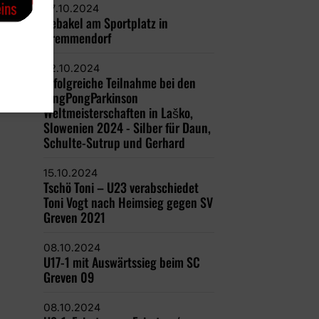
27.10.2024
Debakel am Sportplatz in
Gremmendorf
22.10.2024
Erfolgreiche Teilnahme bei den
PingPongParkinson
Weltmeisterschaften in Laško,
Slowenien 2024 - Silber für Daun,
Schulte-Sutrup und Gerhard
15.10.2024
Tschö Toni – U23 verabschiedet
Toni Vogt nach Heimsieg gegen SV
Greven 2021
08.10.2024
U17-1 mit Auswärtssieg beim SC
Greven 09
08.10.2024