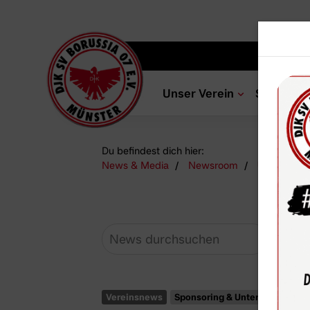
Unser Verein
Sportang
Du befindest dich hier:
News & Media
Newsroom
U15-1 freu
Vereinsnews
Sponsoring & Unterstützung