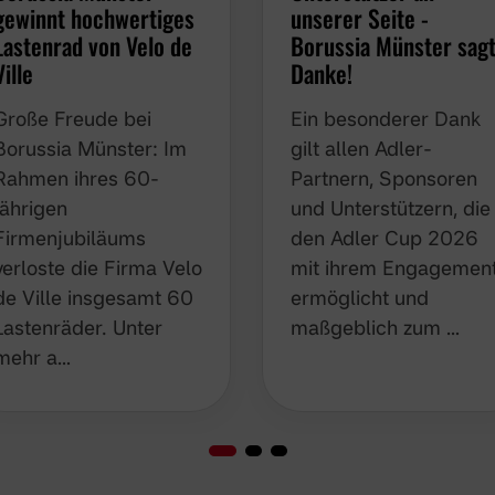
gewinnt hochwertiges
unserer Seite -
Lastenrad von Velo de
Borussia Münster sag
Ville
Danke!
Große Freude bei
Ein besonderer Dank
Borussia Münster: Im
gilt allen Adler-
Rahmen ihres 60-
Partnern, Sponsoren
jährigen
und Unterstützern, die
Firmenjubiläums
den Adler Cup 2026
verloste die Firma Velo
mit ihrem Engagemen
de Ville insgesamt 60
ermöglicht und
Lastenräder. Unter
maßgeblich zum …
mehr a…