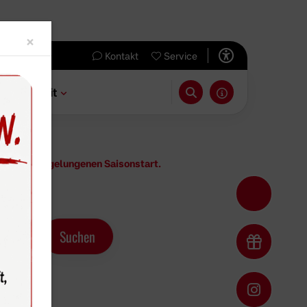
Close
×
Kontakt
Service
 & Freizeit
d über den gelungenen Saisonstart.