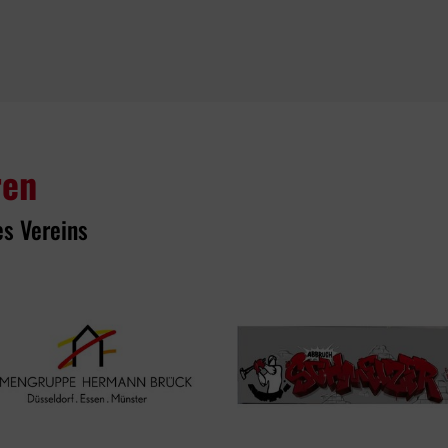
ren
es Vereins