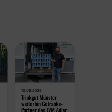
10.06.2026
08.06.2026
Trinkgut Münster
Lernstudio
weiterhin Getränke-
& Havixbec
Partner des LVM Adler
Ballpartne