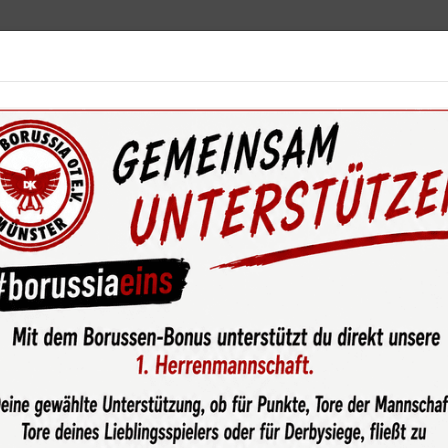
ebot
News & Media
Service
Sponsoren
Fun
t sich über das Trikotsponsoring vom Architekturbüro Weitkamp un
U15-1