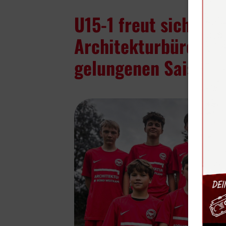
U15-1 freut sich übe
Architekturbüro We
gelungenen Saisonst