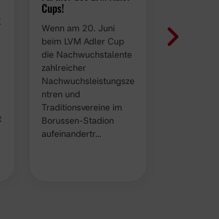
Cups!
Adler Cup
t
Wenn am 20. Juni
Die Vorfre
beim LVM Adler Cup
LVM Adler
die Nachwuchstalente
wächst bei
zahlreicher
U13-1 von 
Nachwuchsleistungsze
Für beson
ntren und
Begeisteru
Traditionsvereine im
nun die Üb
t
Borussen-Stadion
Spielbälle
aufeinandertr…