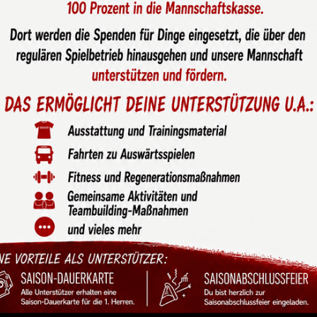
r das Trikotsponsoring vom
itkamp und über den
art.