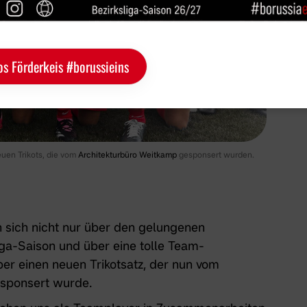
os Förderkeis #borussieins
uen Trikots, die vom
Architekturbüro Weitkamp
gesponsert wurden.
 sich nicht nur über den gelungenen
liga-Saison und über eine tolle Team-
er einen neuen Trikotsatz, der nun vom
sponsert wurde.