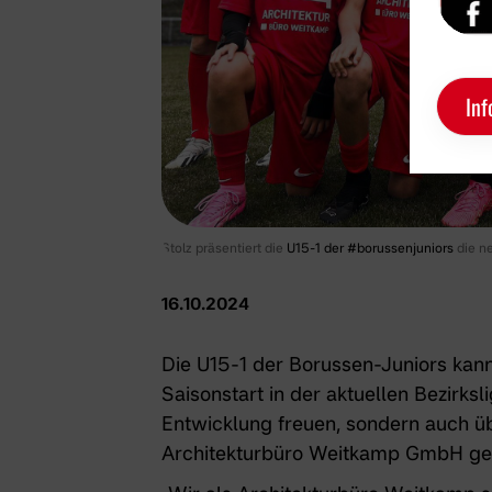
Inf
Stolz präsentiert die
U15-1 der #borussenjuniors
die ne
16.10.2024
Die U15-1 der Borussen-Juniors kann
Saisonstart in der aktuellen Bezirks
Entwicklung freuen, sondern auch üb
Architekturbüro Weitkamp GmbH
ge