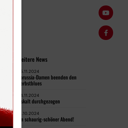
Weitere News
05.11.2024
Borussia-Damen beenden den
Herbstblues
04.11.2024
Eiskalt durchgezogen
31.10.2024
Ein schaurig-schöner Abend!