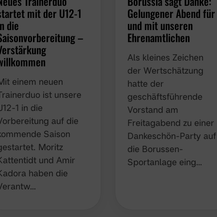
Neues Trainerduo
Borussia sagt Danke:
startet mit der U12-1
Gelungener Abend für
in die
und mit unseren
Saisonvorbereitung –
Ehrenamtlichen
Verstärkung
Als kleines Zeichen de
willkommen
Wertschätzung hatte
Mit einem neuen
der geschäftsführend
Trainerduo ist unsere
Vorstand am
U12-1 in die
Freitagabend zu einer
Vorbereitung auf die
Dankeschön-Party auf
kommende Saison
die Borussen-
gestartet. Moritz
Sportanlage eing…
Kattentidt und Amir
Kadora haben die
Verantw…