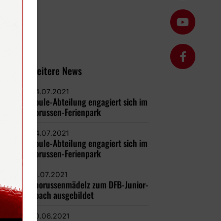
Weitere News
04.07.2021
Boule-Abteilung engagiert sich im
Borussen-Ferienpark
04.07.2021
Boule-Abteilung engagiert sich im
Borussen-Ferienpark
01.07.2021
#borussenmädelz zum DFB-Junior-
Coach ausgebildet
30.06.2021