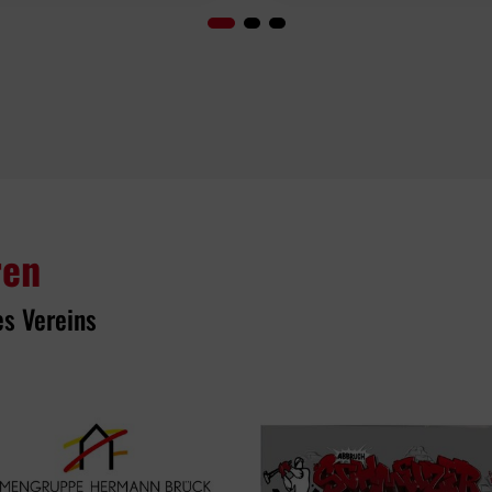
ren
es Vereins