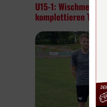
U15-1: Wischmeier 
komplettieren Train