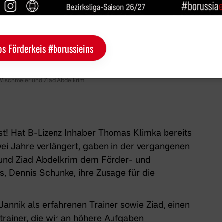
os Förderkeis #borussieins
 Wischmeier und Ziad Abdelkrim
st! Hat B-Lizenz Inhaber Thomas Klimka bereits
wei Jahre verlängert, gaben in der vergangenen
und Ziad Abdelkrim dem Förder- und
s, Dennis Schunke, ihre Zusage für die
 Jannik als erfahrenen Trainer sowie Ziad, einen
rainer, die wir an höhere Aufgaben