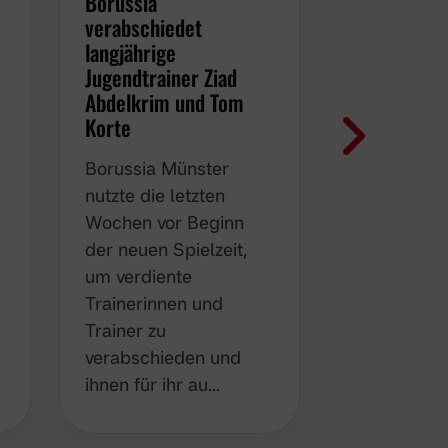
Borussia
2. Damen:
verabschiedet
Frauenpow
langjährige
Team und a
Jugendtrainer Ziad
Seitenlinie
Abdelkrim und Tom
r
Die 2.
Korte
Damenmann
Borussia Münster
e
Borussia M
nutzte die letzten
verbrachte 
Wochen vor Beginn
einen gelu
der neuen Spielzeit,
gemeinsa
um verdiente
Mannschaf
Trainerinnen und
der Kneipe
Trainer zu
brennt noc
verabschieden und
ihnen für ihr au…