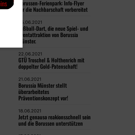
Borussen-Ferienpark: Info-Flyer
für die Nachbarschaft vorbereitet
25.06.2021
Fußball-Dart, die neue Spiel- und
Eventattraktion von Borussia
Münster.
22.06.2021
GTÜ Troschel & Holthenrich mit
doppelter Gold-Patenschaft!
21.06.2021
Borussia Münster stellt
überarbeitetes
Präventionskonzept vor!
18.06.2021
Jetzt genauso reakionsschnell sein
und die Borussen unterstützen