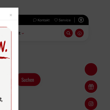
Close
×
Kontakt
Service
 & Freizeit
ner-Team