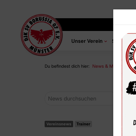
Unser Verein
Sportang
Du befindest dich hier:
News & Media
Ne
Vereinsnews
Trainer