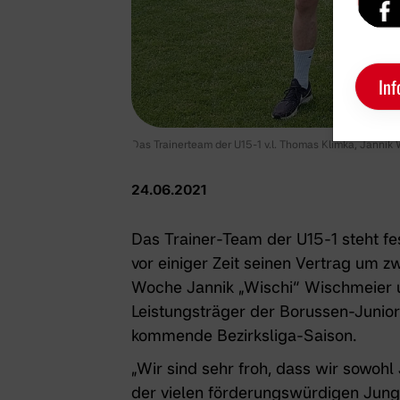
Inf
Das Trainerteam der U15-1 v.l. Thomas Klimka, Jannik
24.06.2021
Das Trainer-Team der
U15-1
steht fe
vor einiger Zeit seinen Vertrag um z
Woche Jannik „Wischi“ Wischmeier 
Leistungsträger der Borussen-Junior
kommende Bezirksliga-Saison.
„Wir sind sehr froh, dass wir sowohl
der vielen förderungswürdigen Jungt