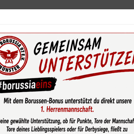
ebot
News & Media
Service
Sponsoren
Fun
wsroom
U15-1: Wischmeier und Abdelkrim komplettieren Trai