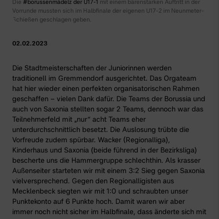
Die
#borussenmädelz der U17-1
mit einem bärenstarken Auftritt in der
Vorrunde mussten sich im Halbfinale der eigenen U17-2 im Neunmeter-
Schießen geschlagen geben.
02.02.2023
Die Stadtmeisterschaften der Juniorinnen werden
traditionell im Gremmendorf ausgerichtet. Das Orgateam
hat hier wieder einen perfekten organisatorischen Rahmen
geschaffen – vielen Dank dafür. Die Teams der Borussia und
auch von Saxonia stellten sogar 2 Teams, dennoch war das
Teilnehmerfeld mit „nur“ acht Teams eher
unterdurchschnittlich besetzt. Die Auslosung trübte die
Vorfreude zudem spürbar. Wacker (Regionalliga),
Kinderhaus und Saxonia (beide führend in der Bezirksliga)
bescherte uns die Hammergruppe schlechthin. Als krasser
Außenseiter starteten wir mit einem 3:2 Sieg gegen Saxonia
vielversprechend. Gegen den Regionalligisten aus
Mecklenbeck siegten wir mit 1:0 und schraubten unser
Punktekonto auf 6 Punkte hoch. Damit waren wir aber
immer noch nicht sicher im Halbfinale, dass änderte sich mit