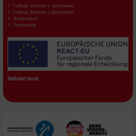
Fußball Junioren / Juniorinnen
Fußball Senioren / Seniorinnen
Breitensport
Sportsuche
Gefördert durch