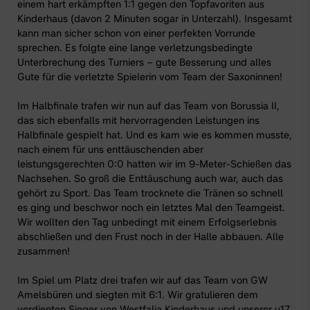
einem hart erkämpften 1:1 gegen den Topfavoriten aus
Kinderhaus (davon 2 Minuten sogar in Unterzahl). Insgesamt
kann man sicher schon von einer perfekten Vorrunde
sprechen. Es folgte eine lange verletzungsbedingte
Unterbrechung des Turniers – gute Besserung und alles
Gute für die verletzte Spielerin vom Team der Saxoninnen!
Im Halbfinale trafen wir nun auf das Team von Borussia II,
das sich ebenfalls mit hervorragenden Leistungen ins
Halbfinale gespielt hat. Und es kam wie es kommen musste,
nach einem für uns enttäuschenden aber
leistungsgerechten 0:0 hatten wir im 9-Meter-Schießen das
Nachsehen. So groß die Enttäuschung auch war, auch das
gehört zu Sport. Das Team trocknete die Tränen so schnell
es ging und beschwor noch ein letztes Mal den Teamgeist.
Wir wollten den Tag unbedingt mit einem Erfolgserlebnis
abschließen und den Frust noch in der Halle abbauen. Alle
zusammen!
Im Spiel um Platz drei trafen wir auf das Team von GW
Amelsbüren und siegten mit 6:1. Wir gratulieren dem
verdienten Sieger von Westfalia Kinderhaus und unserer u17