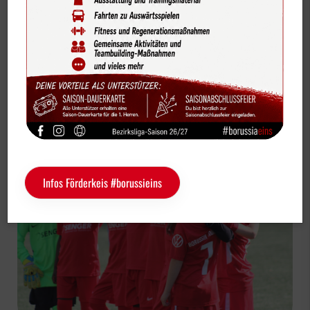
Bildergalerien
Fußball Junioren U8-1
Videos
Vereinskalender
U8-1-Junioren gewinnen 6:3 — Dritter Sieg
Sportdeutschland-News
in Folge!
Das LSB-Magazin "Wir im Sport"
Service
Infos Förderkeis #borussieins
Sponsoren
Fun & Freizeit
Kontakt
Service
Schulengel
Instagram
YouTube