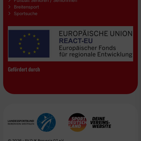
Fußball Senioren / Seniorinnen
Breitensport
Sportsuche
Gefördert durch
© 2026 - SV DJK Borussia 07 e.V.