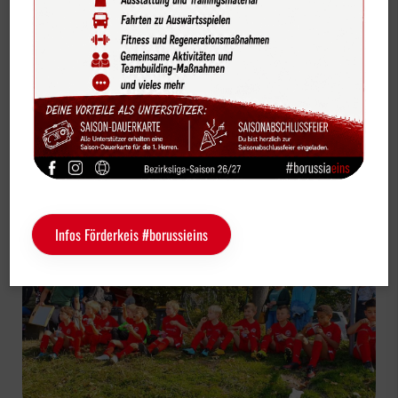
Bildergalerien
Fußball Junioren U9-2
Videos
Vereinskalender
U9-2 gewinnt souverän mit 5:1 gegen
Sportdeutschland-News
Münster 08
Das LSB-Magazin "Wir im Sport"
Service
Infos Förderkeis #borussieins
Sponsoren
Fun & Freizeit
Kontakt
Service
Schulengel
Instagram
YouTube