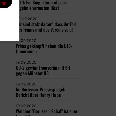
U9-1: Ein Sieg, klarer als das
Ergebnis vermuten lässt
20.09.2020
Wir sind stolz darauf, dass ihr Teil
des Teams und des Vereins seid!
19.09.2020
Prima gekämpft haben die U13-
Juniorinnen
19.09.2020
U9-2 gewinnt souverän mit 5:1
gegen Münster 08
19.09.2020
Im Borussen-Pressespiegel:
Bericht über Henry Hupe
19.09.2020
Welcher "Borussen-Schal" ist euer