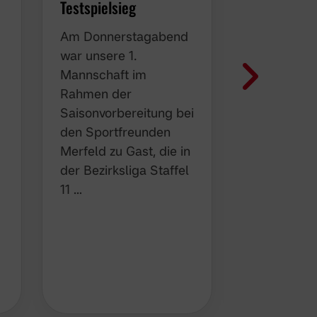
Testspielsieg
Gelungene
Fußballnac
Am Donnerstagabend
sportliche
war unsere 1.
freundscha
Mannschaft im
Charakter
Rahmen der
Nach dem
Saisonvorbereitung bei
erfolgreic
den Sportfreunden
Testspiela
Merfeld zu Gast, die in
der SG Se
der Bezirksliga Staffel
absolvierte
11 …
Mannschaf
Borussia 
Samstag 
nächsten H
Z
…