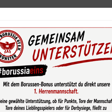
ebot
News & Media
Service
Sponsoren
Fun
wsroom
Unnötige Niederlage der 1. Mannschaft