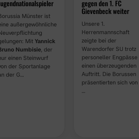
Jugendnationalspieler
gegen den 1. FC
Gievenbeck weiter
Borussia Münster ist
Unsere 1.
eine außergewöhnliche
Herrenmannschaft
Neuverpflichtung
zeigte bei der
gelungen: Mit
Yannick
Warendorfer SU trotz
Bruno Numbisie
, der
personeller Engpässe
nur einen Steinwurf
einen überzeugenden
von der Sportanlage
Auftritt. Die Borussen
an der G…
präsentierten sich von
…