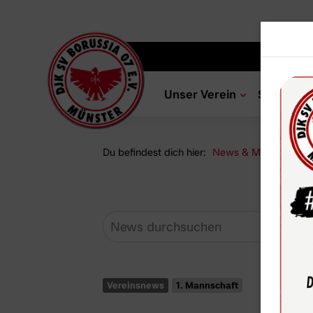
Unser Verein
Sportang
Du befindest dich hier:
News & Media
Ne
Vereinsnews
1. Mannschaft