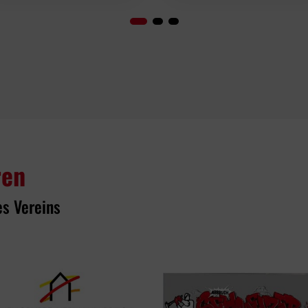
ren
es Vereins