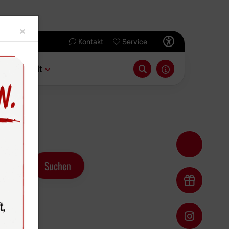
Close
×
Kontakt
Service
 & Freizeit