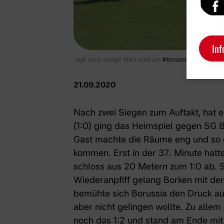
Inf
Kopf hoch Jungs! Alles rund um
#borussiaeins auf der
21.09.2020
Nach zwei Siegen zum Auftakt, hat es 
(1:0) ging das Heimspiel gegen SG B
Gast machte die Räume eng und so
kommen. Erst in der 37. Minute hatt
schloss aus 20 Metern zum 1:0 ab. S
Wiederanpfiff gelang Borken mit der
bemühte sich Borussia den Druck au
aber nicht gelingen wollte. Zu allem
noch das 1:2 und stand am Ende mit