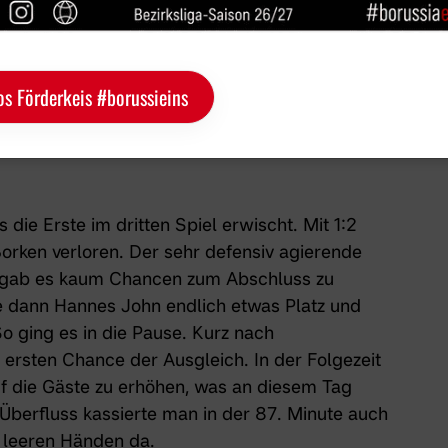
os Förderkeis #borussieins
 Teamseite
die Erste im dritten Spiel erwischt. Mit 1:2
orken verloren. Der sehr defensiv agierende
 gab es kaum Chancen zum Abschluss zu
e dann Hannes John endlich etwas Platz und
o ging es in die Pause. Kurz nach
 ersten Chance der Ausgleich. In der Folgezeit
f die Gäste zu erhöhen, was an diesem Tag
 Überfluss kassierte man in der 87. Minute auch
 leeren Händen da.