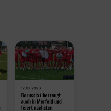
17.07.2026
13.07.2026
Borussia überzeugt
#borussiae
auch in Merfeld und
Achtungser
s
feiert nächsten
Westfalenl