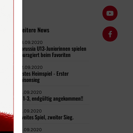
Weitere News
23.09.2020
Borussia U13-Juniorinnen spielen
couragiert beim Favoriten
22.09.2020
Erstes Heimspiel - Erster
Saisonsieg
21.09.2020
0-1-3, endgültig angekommen!!
21.09.2020
Zweites Spiel, zweiter Sieg.
21.09.2020