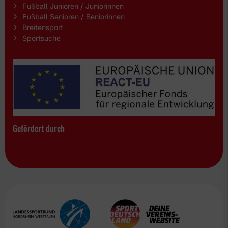
Fußball Junioren / Juniorinnen
Fußball Senioren / Seniorinnen
Breitensport
Sportsuche
Gefördert durch