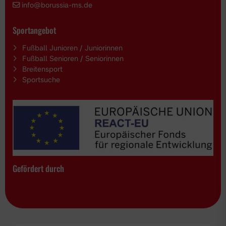
i
nfo@borussia-ms.de
Sportangebot
Fußball Junioren / Juniorinnen
Fußball Senioren / Seniorinnen
Breitensport
Sportsuche
Gefördert durch