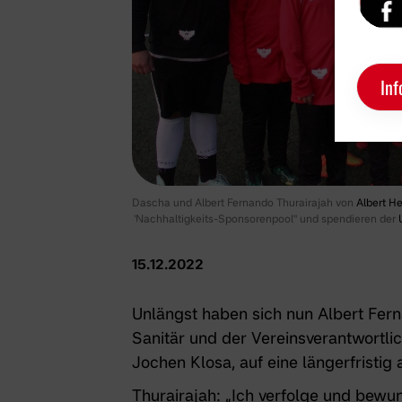
Inf
Dascha und Albert Fernando Thurairajah von
Albert H
"Nachhaltigkeits-Sponsorenpool" und spendieren der
15.12.2022
Unlängst haben sich nun Albert Fern
Sanitär
und der Vereinsverantwortli
Jochen Klosa, auf eine längerfristig
Thurairajah: „Ich verfolge und bewu