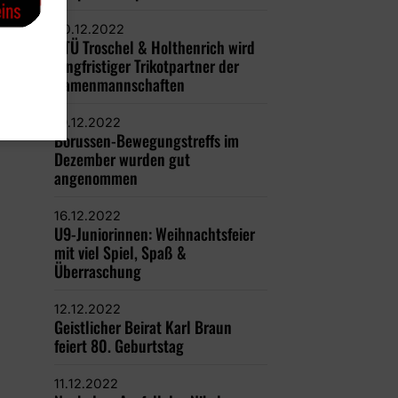
20.12.2022
GTÜ Troschel & Holthenrich wird
langfristiger Trikotpartner der
Damenmannschaften
19.12.2022
Borussen-Bewegungstreffs im
Dezember wurden gut
angenommen
16.12.2022
U9-Juniorinnen: Weihnachtsfeier
mit viel Spiel, Spaß &
Überraschung
12.12.2022
Geistlicher Beirat Karl Braun
feiert 80. Geburtstag
11.12.2022