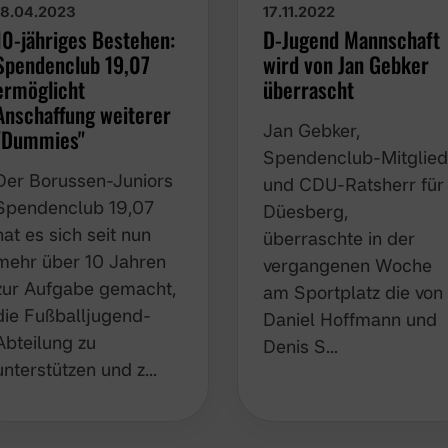
18.04.2023
17.11.2022
10-jähriges Bestehen:
D-Jugend Mannschaft
Spendenclub 19,07
wird von Jan Gebker
ermöglicht
überrascht
Anschaffung weiterer
Jan Gebker,
"Dummies"
Spendenclub-Mitglie
Der Borussen-Juniors
und CDU-Ratsherr für
Spendenclub 19,07
Düesberg, überrascht
hat es sich seit nun
in der vergangenen
mehr über 10 Jahren
Woche am Sportplatz
zur Aufgabe gemacht,
die von Daniel
die Fußballjugend-
Hoffmann und Denis
Abteilung zu
S…
unterstützen und z…