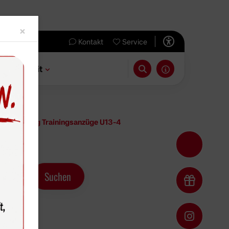
Close
×
Kontakt
Service
 & Freizeit
 /Sponsoring Trainingsanzüge U13-4