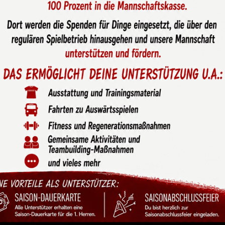
nitär wird Partner im
onsorenpool“ /Sponsoring
-4