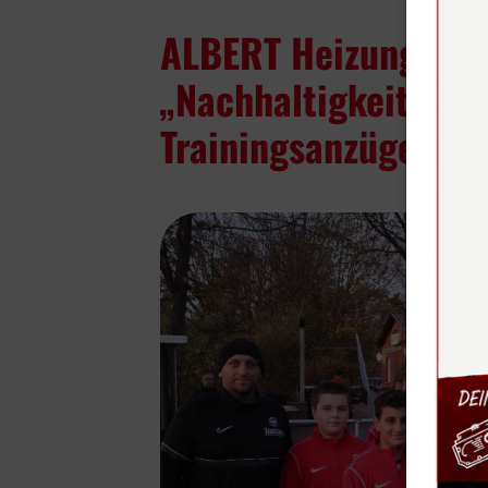
ALBERT Heizung & Sa
„Nachhaltigkeits-Sp
Trainingsanzüge U13