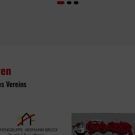
ren
es Vereins