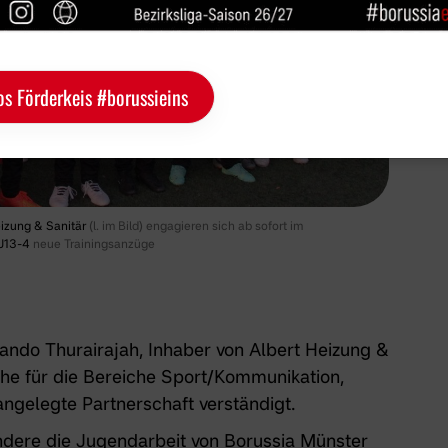
os Förderkeis #borussieins
eizung & Sanitär
(l. im Bild) engagieren sich ab sofort im
U13-4
neue Trainingsanzüge
ando Thurairajah, Inhaber von
Albert Heizung &
che für die Bereiche Sport/Kommunikation,
 angelegte Partnerschaft verständigt.
ndere die Jugendarbeit von Borussia Münster