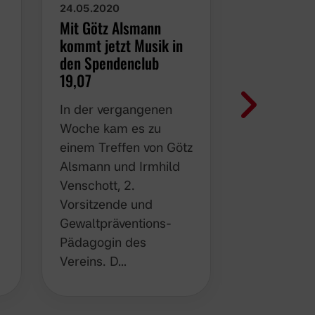
24.05.2020
18.05.2020
Mit Götz Alsmann
Biergarten
kommt jetzt Musik in
Vennemann:
den Spendenclub
Mitgliedsc
19,07
Spendencl
Borussen-
In der vergangenen
d
Es war all
Woche kam es zu
von Marti
einem Treffen von Götz
e
und dem O
Alsmann und Irmhild
des Verein
Venschott, 2.
Biergarte
Vorsitzende und
sollte eige
Gewaltpräventions-
kommende
Pädagogin des
Wochenend
Vereins. D…
großes B…