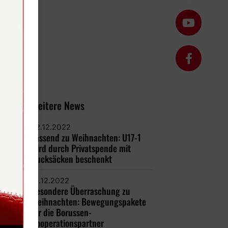
Weitere News
22.12.2022
Passend zu Weihnachten: U17-1
wird durch Privatspende mit
Rucksäcken beschenkt
21.12.2022
Besondere Überraschung zu
Weihnachten: Bewegungspakete
für die Borussen-
Kooperationspartner