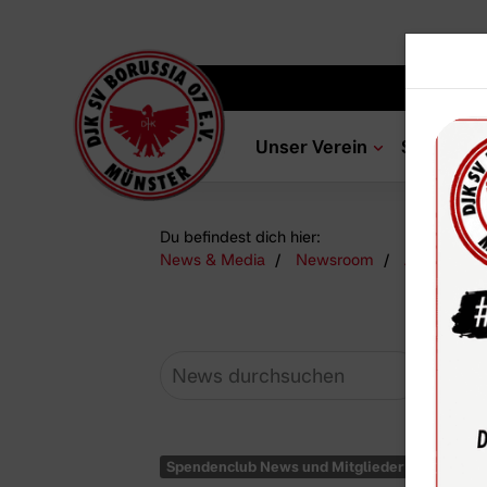
Unser Verein
Sportang
Du befindest dich hier:
News & Media
Newsroom
ALBERT Hei
Spendenclub News und Mitglieder