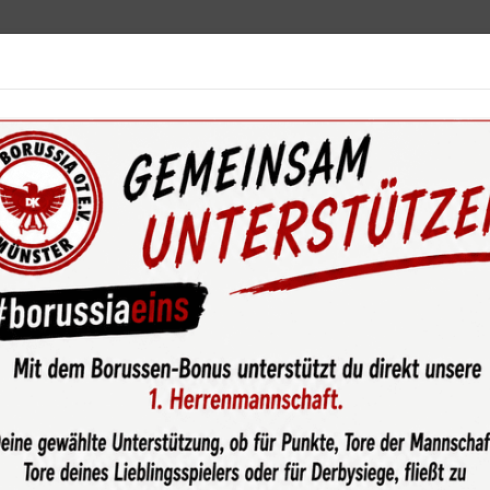
ebot
News & Media
Service
Sponsoren
Fun
zung & Sanitär wird Partner im „Nachhaltigkeits-Sponsorenpool“