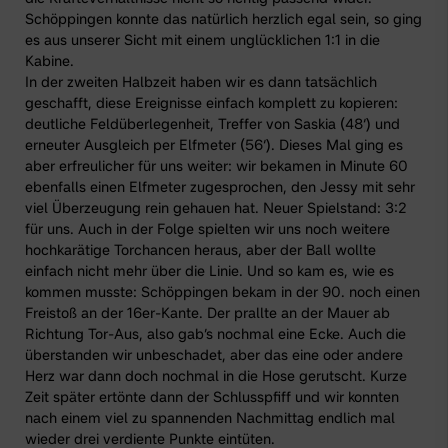
Schöppingen konnte das natürlich herzlich egal sein, so ging
es aus unserer Sicht mit einem unglücklichen 1:1 in die
Kabine.
In der zweiten Halbzeit haben wir es dann tatsächlich
geschafft, diese Ereignisse einfach komplett zu kopieren:
deutliche Feldüberlegenheit, Treffer von Saskia (48‘) und
erneuter Ausgleich per Elfmeter (56‘). Dieses Mal ging es
aber erfreulicher für uns weiter: wir bekamen in Minute 60
ebenfalls einen Elfmeter zugesprochen, den Jessy mit sehr
viel Überzeugung rein gehauen hat. Neuer Spielstand: 3:2
für uns. Auch in der Folge spielten wir uns noch weitere
hochkarätige Torchancen heraus, aber der Ball wollte
einfach nicht mehr über die Linie. Und so kam es, wie es
kommen musste: Schöppingen bekam in der 90. noch einen
Freistoß an der 16er-Kante. Der prallte an der Mauer ab
Richtung Tor-Aus, also gab’s nochmal eine Ecke. Auch die
überstanden wir unbeschadet, aber das eine oder andere
Herz war dann doch nochmal in die Hose gerutscht. Kurze
Zeit später ertönte dann der Schlusspfiff und wir konnten
nach einem viel zu spannenden Nachmittag endlich mal
wieder drei verdiente Punkte eintüten.