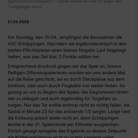
Spannend und erfolgreich: 1. Damen setzen sich mit 3:2 gegen ASC
Schöppingen durch.
21.04.2026
Am Sonntag, den 19.04., empfingen die Borussinnen die
ASC Schöppingen. Nachdem wir ergebnistechnisch in den
letzten Pflichtspielen einen kleinen Negativ-Lauf hingelegt
hatten, war das Ziel klar: 3 Punkte sollten her.
Entsprechend druckvoll gingen wir das Spiel an. Unsere
fleißigen Offensivspielerinnen wurden ein ums andere Mal
auf die Reise geschickt, sei es durch Steckpässe aus dem
Zentrum, oder auch durch Flugbälle von weiter hinten. So
gelang es uns zu Beginn des Spiels, die Gegnerinnen hinten
rein zu drängen und auch regelmäßig für Torgefahr zu
sorgen. Nur das Tor wollte erstmal nicht so richtig fallen, bis
Saskia in Minute 23 für das erlösende 1:0 sorgte. Lange hielt
die Erlösung jedoch leider nicht an, denn Schöppingen
konnte in der 31. Spielminute per Elfmeter ausgleichen.
Ehrlich gesagt spiegelte das Ergebnis zu diesem Zeitpunkt
die Kräfteverhältnisse nicht so richtig passend wider.