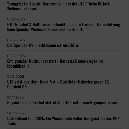
Teamgeist im Advent: Borussen-Juniors der U19-1 beim Hittorf-
Weihnachtskonzert
03.12.2025
GTÜ Troschel & Holthenrich schenkt doppelte Freude – Unterstützung
beim Spenden-Weihnachtsbaum und für die U10-1
02.12.2025
Der Spenden-Weihnachtsbaum ist zurück! 🎄
02.12.2025
Erfolgreicher Rückrundenstart - Borussia Damen siegen bei
Ibbenbüren II
01.12.2025
U19 setzt positiven Trend fort – Deutlicher Heimsieg gegen SG
Coesfeld 06
27.11.2025
Physiotherapie Krichel stattet die U13 I mit neuen Regenjacken aus
24.11.2025
Deutschland Cup 2025: Ein Wochenende voller Teamgeist für das PPP-
Team.