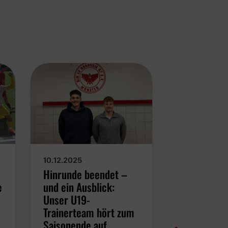
10.12.2025
01.12.2025
Hinrunde beendet –
U19 setzt p
e
und ein Ausblick:
Trend fort 
Unser U19-
Deutlicher
Trainerteam hört zum
gegen SG C
Saisonende auf.