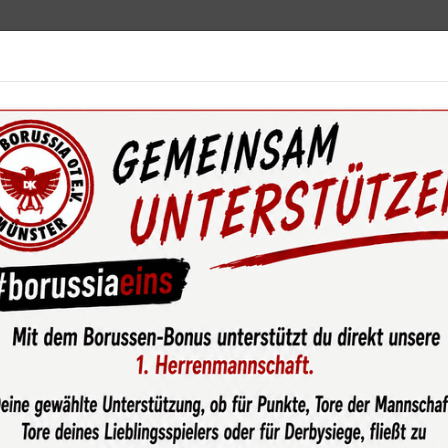
ebot
News & Media
Service
Sponsoren
Fun
wsroom
Teamgeist im Advent: Borussen-Juniors der U19-1 bei