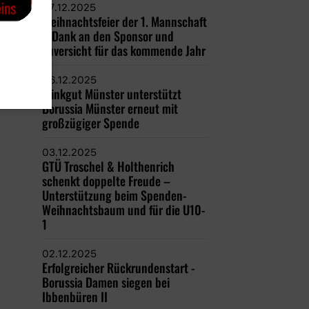
07.12.2025
Weihnachtsfeier der 1. Mannschaft
– Dank an den Sponsor und
Zuversicht für das kommende Jahr
06.12.2025
Trinkgut Münster unterstützt
Borussia Münster erneut mit
großzügiger Spende
03.12.2025
GTÜ Troschel & Holthenrich
schenkt doppelte Freude –
Unterstützung beim Spenden-
Weihnachtsbaum und für die U10-
1
02.12.2025
Erfolgreicher Rückrundenstart -
Borussia Damen siegen bei
Ibbenbüren II