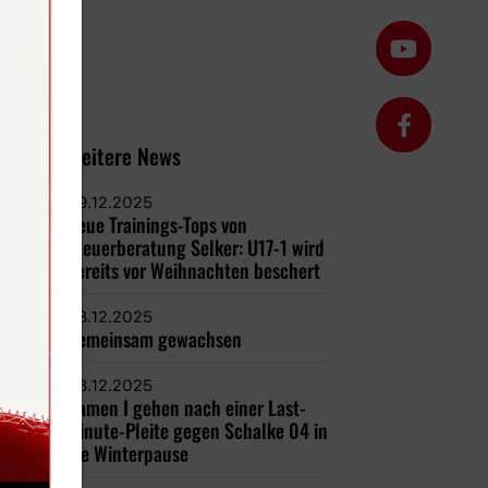
Weitere News
09.12.2025
Neue Trainings-Tops von
Steuerberatung Selker: U17-1 wird
bereits vor Weihnachten beschert
08.12.2025
Gemeinsam gewachsen
08.12.2025
Damen I gehen nach einer Last-
Minute-Pleite gegen Schalke 04 in
die Winterpause