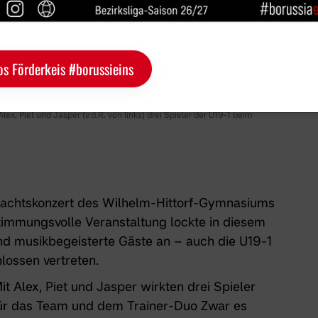
os Förderkeis #borussieins
x, Piet und Jasper (v.d.R. von links) drei Spieler der U19-1 beim
hnachtskonzert des Wilhelm-Hittorf-Gymnasiums
stimmungsvolle Veranstaltung lockte in diesem
und musikbegeisterte Gäste an – auch die U19-1
lossen vertreten.
t Alex, Piet und Jasper wirkten drei Spieler
Für das Team und dem Trainer-Duo Zwar es