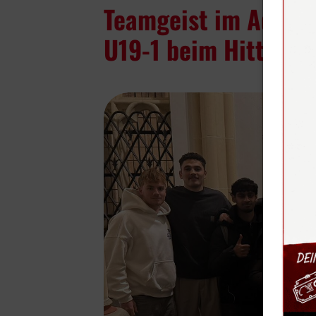
Teamgeist im Advent
U19-1 beim Hittorf-