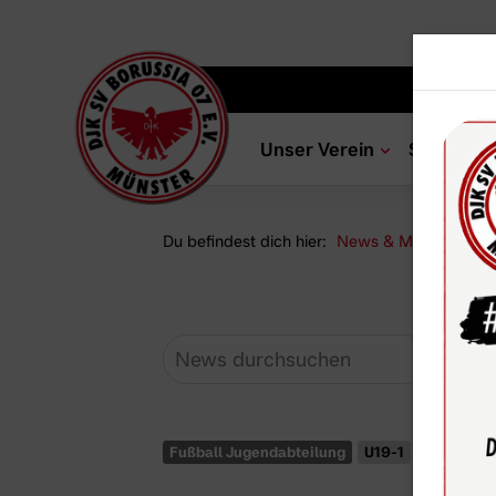
Unser Verein
Sportang
Du befindest dich hier:
News & Media
Ne
Fußball Jugendabteilung
U19-1