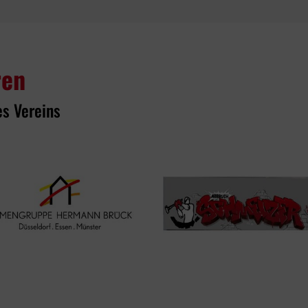
ren
es Vereins