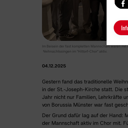
Inf
Im Beisein der fast kompletten Mannschaft waren mit Ale
Weihnachtssingen im "Hittorf-Chor" aktiv.
04.12.2025
Gestern fand das traditionelle Wei
in der St.-Joseph-Kirche statt. Die 
Jahr nicht nur Familien, Lehrkräfte 
von Borussia Münster war fast gesch
Der Grund dafür lag auf der Hand: Mi
der Mannschaft aktiv im Chor mit. 