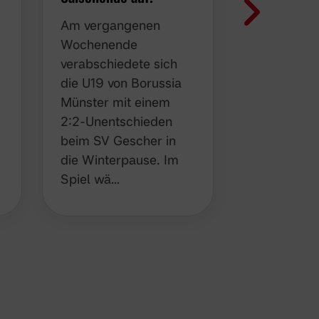
Nach dem 
Am vergangenen
8:2-Erfolg
Wochenende
Nachholspi
verabschiedete sich
den SC Rek
die U19 von Borussia
die U19 vo
Münster mit einem
Münster a
2:2-Unentschieden
vergangen
beim SV Gescher in
direkt an i
die Winterpause. Im
Leist…
Spiel wä…