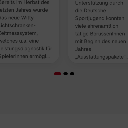
Bereits im Herbst des
Unterstützung durch
letzten Jahres wurde
die Deutsche
das neue Witty
Sportjugend konnten
Lichtschranken-
viele ehrenamtlich
Zeitmesssystem,
tätige BorussenInnen
welches u.a. eine
mit Beginn des neuen
Leistungsdiagnostik für
Jahres
SpielerInnen ermögl…
„Ausstattungspakete“