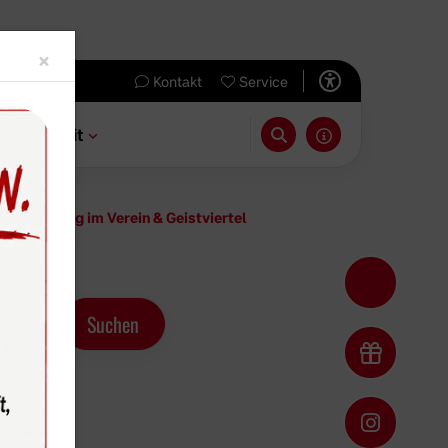
Close
×
Kontakt
Service
 & Freizeit
ßen Anklang im Verein & Geistviertel