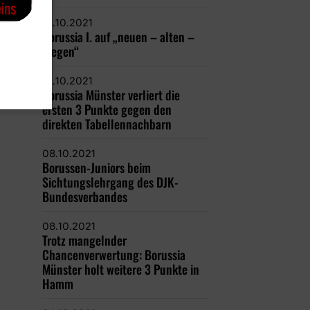
14.10.2021
Borussia I. auf „neuen – alten –
Wegen“
12.10.2021
Borussia Münster verliert die
ersten 3 Punkte gegen den
direkten Tabellennachbarn
08.10.2021
Borussen-Juniors beim
Sichtungslehrgang des DJK-
Bundesverbandes
08.10.2021
Trotz mangelnder
Chancenverwertung: Borussia
Münster holt weitere 3 Punkte in
Hamm