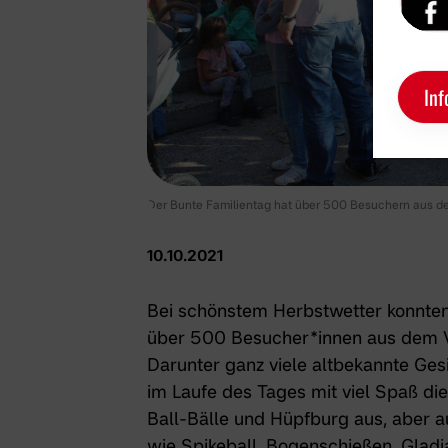
Inf
Der Bunte Familientag hat über 500 Besuchern aus dem
10.10.2021
Bei schönstem Herbstwetter konnten
über 500 Besucher*innen aus dem V
Darunter ganz viele altbekannte Gesi
im Laufe des Tages mit viel Spaß die
Ball-Bälle und Hüpfburg aus, aber 
wie Spikeball, Bogenschießen, Gladi