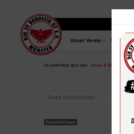
Unser Verein
Sportang
Du befindest dich hier:
News & Media
Ne
Freizeit & Event