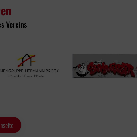
ren
es Vereins
nseite