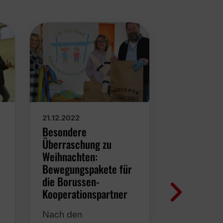
21.12.2022
19.12.2022
Besondere
Borussen-
Überraschung zu
Bewegungs
t
Weihnachten:
Dezember 
Bewegungspakete für
angenomm
die Borussen-
Auch zum
Kooperationspartner
Jahresabsc
Nach den
Borussia M