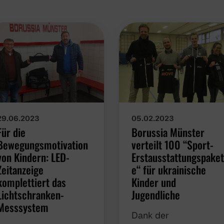
29.06.2023
05.02.2023
Für die
Borussia Münster
Bewegungsmotivation
verteilt 100 “Sport-
von Kindern: LED-
Erstausstattungspake
Zeitanzeige
e“ für ukrainische
komplettiert das
Kinder und
Lichtschranken-
Jugendliche
Messsystem
Dank der