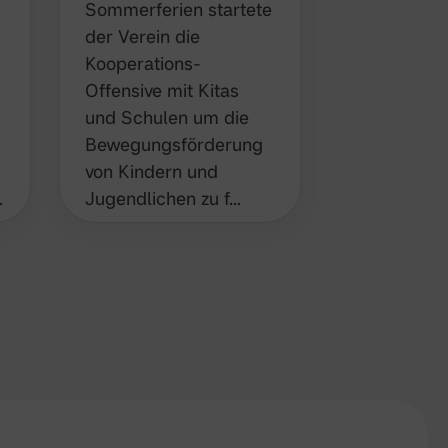
Sommerferien startete
einmal zah
der Verein die
Kinder in d
Kooperations-
Bewegung 
Offensive mit Kitas und
Erstmals w
Schulen um die
den drei A
Bewegungsförderung
Sonntagen
von Kindern und
…
Jugendlichen zu f…