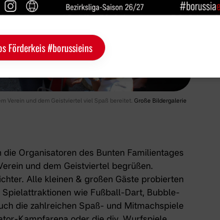
os Förderkeis #borussieins
 Verein und dem Geistviertel viel Spaß bereitet.
Große Bildergalerie
 die Organisatoren des Bunten Familientages
erein und dem Geistviertel begrüßen.
chter. Alle kleinen & großen Gäste probierten
 Spielattraktionen wie Fußball-Dart, Bubble-
auch die zahlreichen Spaß- und Mitmachspiele
ator-Kampfarena oder die div. Wurfspiele