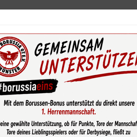
ebot
News & Media
Service
Sponsoren
Fun
wsroom
Bunter Familientag findet mit über 500 Besuchern gro