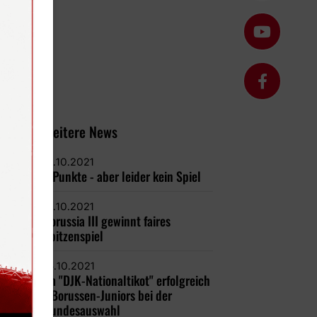
Weitere News
17.10.2021
3 Punkte - aber leider kein Spiel
17.10.2021
Borussia III gewinnt faires
Spitzenspiel
15.10.2021
Im "DJK-Nationaltikot" erfolgreich
/ Borussen-Juniors bei der
Bundesauswahl