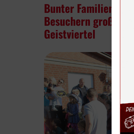
Bunter Familientag 
Besuchern großen A
Geistviertel