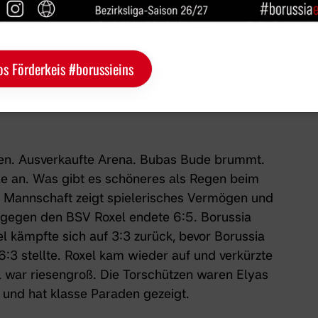
os Förderkeis #borussieins
spannenden Spiel
gen. Ausverkaufte Arena. Bubas Bude brummt.
lle an. Was gibt es schöneres als Regen beim
e Mannschaft zeigt spielerisches Vermögen und
l gegen den BSV Roxel endete 6:5. Borussia
el kämpfte sich auf 3:3 zurück, bevor Borussia
6:3 stellte. Roxel kam wieder auf und verkürzte
 war riesengroß. Die Torschützen waren Elyas
r und hat klasse Paraden gezeigt.