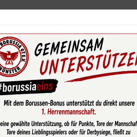
ebot
News & Media
Service
Sponsoren
Fun
wsroom
Der erste Sieg der Saison