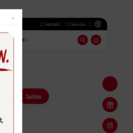
Close
×
Kontakt
Service
 & Freizeit