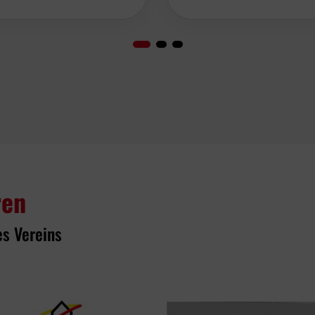
ren
es Vereins