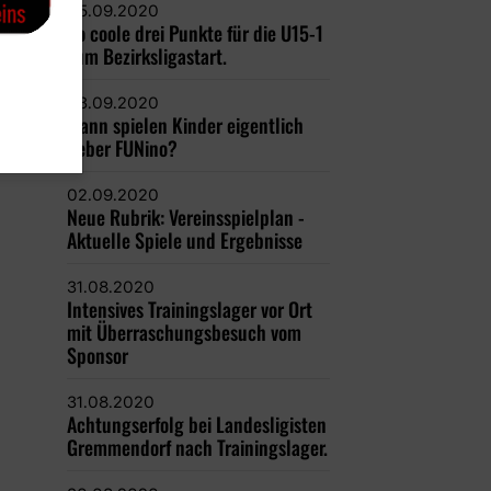
05.09.2020
So coole drei Punkte für die U15-1
zum Bezirksligastart.
03.09.2020
Wann spielen Kinder eigentlich
lieber FUNino?
02.09.2020
Neue Rubrik: Vereinsspielplan -
Aktuelle Spiele und Ergebnisse
31.08.2020
Intensives Trainingslager vor Ort
mit Überraschungsbesuch vom
Sponsor
31.08.2020
Achtungserfolg bei Landesligisten
Gremmendorf nach Trainingslager.