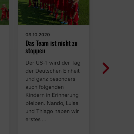
03.10.2020
12.09.2020
Das Team ist nicht zu
Ein richtig
stoppen
Fußballspie
Der U8-1 wird der Tag
Der zweite 
der Deutschen Einheit
unsere U8-
und ganz besonders
heutige Ge
auch folgenden
DjK SC Nie
Kindern in Erinnerung
Die Sonne 
bleiben. Nando, Luise
Eltern seh
und Thiago haben wir
aus. Treffe
erstes …
9:15 …