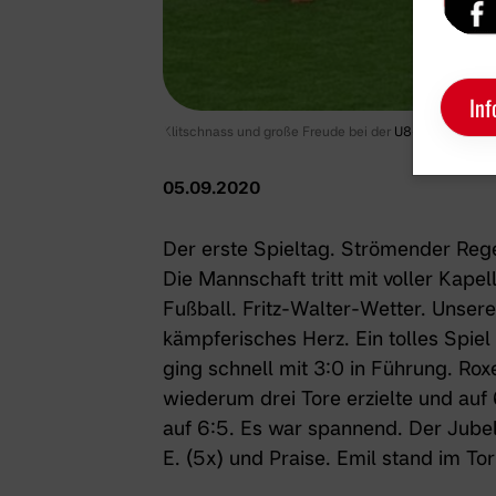
Inf
Klitschnass und große Freude bei der
U8-1
nach dem 
05.09.2020
Der erste Spieltag. Strömender Re
Die Mannschaft tritt mit voller Kape
Fußball. Fritz-Walter-Wetter. Unser
kämpferisches Herz. Ein tolles Spie
ging schnell mit 3:0 in Führung. Rox
wiederum drei Tore erzielte und auf 
auf 6:5. Es war spannend. Der Jubel
E. (5x) und Praise. Emil stand im To