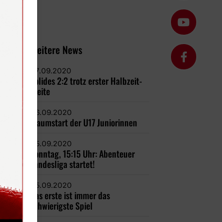
Weitere News
07.09.2020
Solides 2:2 trotz erster Halbzeit-
Pleite
06.09.2020
Traumstart der U17 Juniorinnen
05.09.2020
Sonntag, 15:15 Uhr: Abenteuer
Landesliga startet!
05.09.2020
Das erste ist immer das
schwierigste Spiel