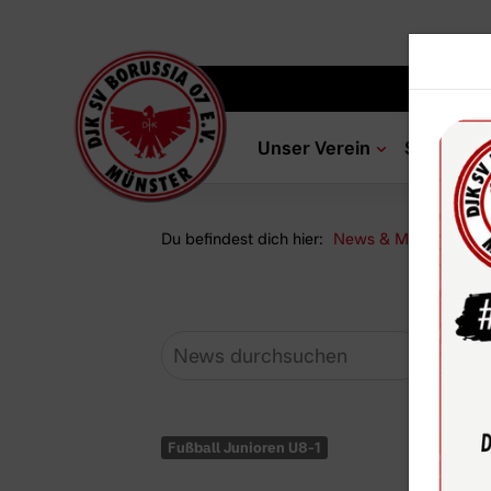
Unser Verein
Sportang
Du befindest dich hier:
News & Media
Ne
Fußball Junioren U8-1