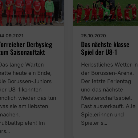
04.09.2021
25.10.2020
Torreicher Derbysieg
Das nächste klasse
zum Saisonauftakt
Spiel der U8-1
Das lange Warten
Herbstliches Wetter in
hatte heute ein Ende,
der Borussen-Arena.
die Borussen-Juniors
Der letzte Ferientag
der U8-1 konnten
und das nächste
endlich wieder das tun
Meisterschaftsspiel.
was sie am liebsten
Fast ausverkauft. Alle
machen,
Spielerinnen und
Fußballspielen! Im
Spieler s…
ers…