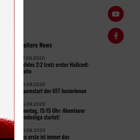
Weitere News
07.09.2020
Solides 2:2 trotz erster Halbzeit-
Pleite
06.09.2020
Traumstart der U17 Juniorinnen
05.09.2020
Sonntag, 15:15 Uhr: Abenteuer
Landesliga startet!
05.09.2020
Das erste ist immer das