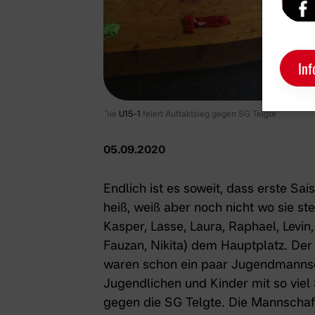
Inf
Die
U15-1
feiert Auftaktsieg gegen SG Telgte
05.09.2020
Endlich ist es soweit, dass erste Sai
heiß, weiß aber noch nicht wo sie st
Kasper, Lasse, Laura, Raphael, Levin, 
Fauzan, Nikita) dem Hauptplatz. Der 
waren schon ein paar Jugendmannscha
Jugendlichen und Kinder mit so viel 
gegen die SG Telgte. Die Mannschaft