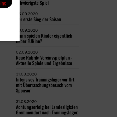
schwierigste Spiel
05.09.2020
Der erste Sieg der Saison
03.09.2020
Wann spielen Kinder eigentlich
lieber FUNino?
02.09.2020
Neue Rubrik: Vereinsspielplan -
Aktuelle Spiele und Ergebnisse
31.08.2020
Intensives Trainingslager vor Ort
mit Überraschungsbesuch vom
Sponsor
31.08.2020
Achtungserfolg bei Landesligisten
Gremmendorf nach Trainingslager.