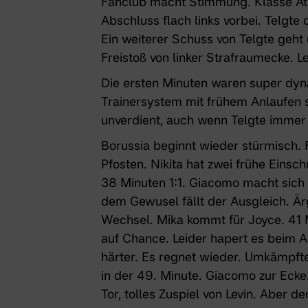
Fanclub macht Stimmung. Klasse Atm
Abschluss flach links vorbei. Telgte
Ein weiterer Schuss von Telgte geht 
Freistoß von linker Strafraumecke. Le
Die ersten Minuten waren super dy
Trainersystem mit frühem Anlaufen s
unverdient, auch wenn Telgte immer 
Borussia beginnt wieder stürmisch. 
Pfosten. Nikita hat zwei frühe Einsc
38 Minuten 1:1. Giacomo macht sich 
dem Gewusel fällt der Ausgleich. Ärg
Wechsel. Mika kommt für Joyce. 41 M
auf Chance. Leider hapert es beim 
härter. Es regnet wieder. Umkämpftes
in der 49. Minute. Giacomo zur Ecke.
Tor, tolles Zuspiel von Levin. Aber d