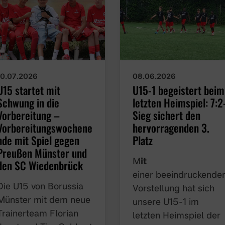
10.07.2026
08.06.2026
U15 startet mit
U15-1 begeistert beim
Schwung in die
letzten Heimspiel: 7:2
Vorbereitung –
Sieg sichert den
Vorbereitungswochene
hervorragenden 3.
nde mit Spiel gegen
Platz
Preußen Münster und
M
it
den SC Wiedenbrück
einer beeindruckende
Die U15 von Borussia
Vorstellung hat sich
Münster mit dem neue
unsere U15-1 im
Trainerteam Florian
letzten Heimspiel der