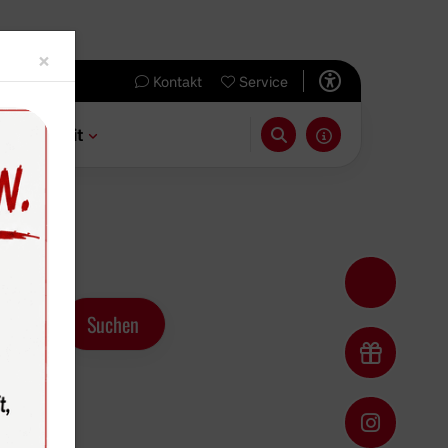
Close
×
Kontakt
Service
 & Freizeit
t.