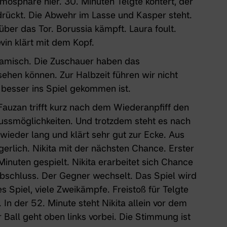
osphäre hier. 30. Minuten Telgte kontert, der
 drückt. Die Abwehr im Lasse und Kasper steht.
über das Tor. Borussia kämpft. Laura foult.
vin klärt mit dem Kopf.
namisch. Die Zuschauer haben das
ehen können. Zur Halbzeit führen wir nicht
besser ins Spiel gekommen ist.
Fauzan trifft kurz nach dem Wiederanpfiff den
hussmöglichkeiten. Und trotzdem steht es nach
wieder lang und klärt sehr gut zur Ecke. Aus
erlich. Nikita mit der nächsten Chance. Erster
inuten gespielt. Nikita erarbeitet sich Chance
Abschluss. Der Gegner wechselt. Das Spiel wird
 Spiel, viele Zweikämpfe. Freistoß für Telgte
 In der 52. Minute steht Nikita allein vor dem
er Ball geht oben links vorbei. Die Stimmung ist