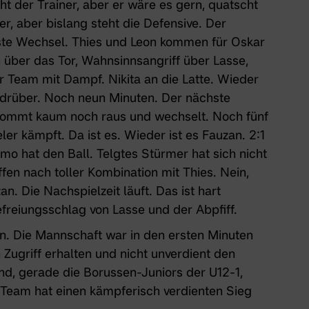
ht der Trainer, aber er wäre es gern, quatscht
ker, aber bislang steht die Defensive. Der
ste Wechsel. Thies und Leon kommen für Oskar
 über das Tor, Wahnsinnsangriff über Lasse,
 Team mit Dampf. Nikita an die Latte. Wieder
t drüber. Noch neun Minuten. Der nächste
 kommt kaum noch raus und wechselt. Noch fünf
ler kämpft. Da ist es. Wieder ist es Fauzan. 2:1
omo hat den Ball. Telgtes Stürmer hat sich nicht
iffen nach toller Kombination mit Thies. Nein,
an. Die Nachspielzeit läuft. Das ist hart
freiungsschlag von Lasse und der Abpfiff.
ön. Die Mannschaft war in den ersten Minuten
Zugriff erhalten und nicht unverdient den
nd, gerade die
Borussen-Juniors
der
U12-1
,
eam hat einen kämpferisch verdienten Sieg