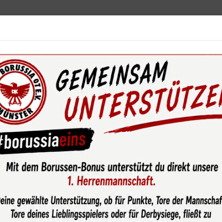
ebot
News & Media
Service
Sponsoren
Fun
wsroom
So coole drei Punkte für die U15-1 zum Bezirksligastar