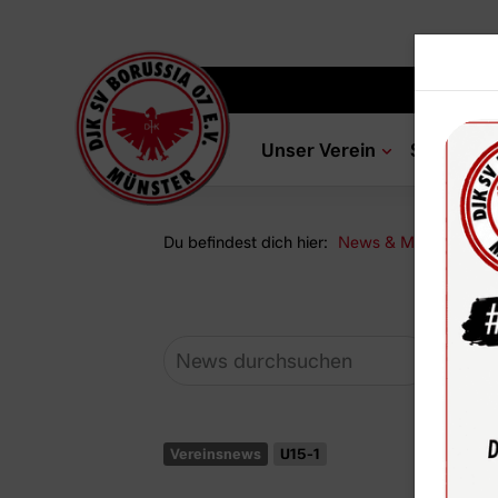
Unser Verein
Sportang
Du befindest dich hier:
News & Media
Ne
Vereinsnews
U15-1