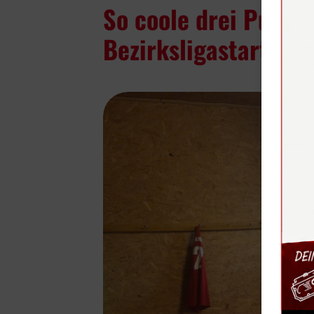
So coole drei Punkte
Bezirksligastart.