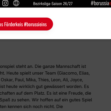
os Förderkeis #borussieins
sonspiel steht an. Die ganze Mannschaft ist
eht. Heute spielt unser Team (Giacomo, Elias,
Oskar, Paul, Mika, Thies, Leon, Ali, Joyce,
ist heute wirklich gut gewässert worden. Es
ften auf dem Platz. Es ist eine Freude, die
Spaß zu sehen. Wir hoffen auf ein gutes Spiel
en kennen sich noch nicht. Die