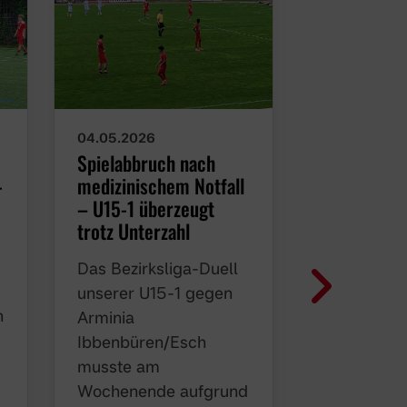
04.05.2026
27.04.2026
Spielabbruch nach
Starker Auf
medizinischem Notfall
U15-1 in O
-
– U15-1 überzeugt
Unsere U15
trotz Unterzahl
vergangen
Das Bezirksliga-Duell
bei der
unserer U15-1 gegen
Spielverei
n
Arminia
Oelde eine
Ibbenbüren/Esch
überzeugen
musste am
hingelegt 
Wochenende aufgrund
Ende auch 