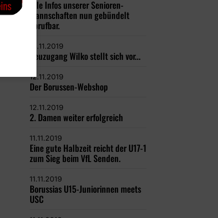
Alle Infos unserer Senioren-
Mannschaften nun gebündelt
abrufbar.
13.11.2019
Neuzugang Wilko stellt sich vor...
12.11.2019
Der Borussen-Webshop
12.11.2019
2. Damen weiter erfolgreich
11.11.2019
Eine gute Halbzeit reicht der U17-1
zum Sieg beim VfL Senden.
11.11.2019
Borussias U15-Juniorinnen meets
USC