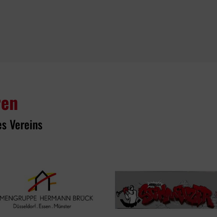
ren
es Vereins