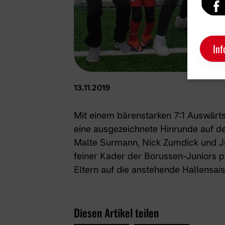
Inf
13.11.2019
Mit einem bärenstarken 7:1 Auswärt
eine ausgezeichnete Hinrunde auf de
Malte Surmann, Nick Zumdick und Jul
feiner Kader der Borussen-Juniors pr
Eltern auf die anstehende Hallensais
Diesen Artikel teilen