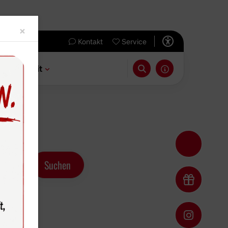
Close
×
Kontakt
Service
 & Freizeit