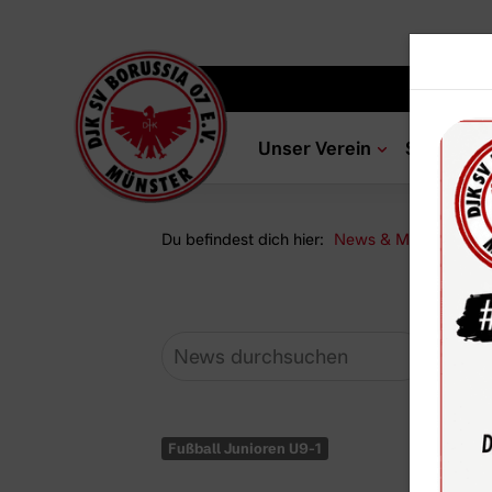
Unser Verein
Sportang
Du befindest dich hier:
News & Media
Ne
Fußball Junioren U9-1