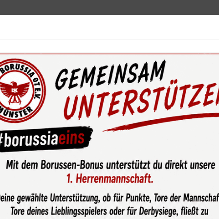
ebot
News & Media
Service
Sponsoren
Fun
wsroom
Große Freude bei der U9-1 nach toller Hinrunde