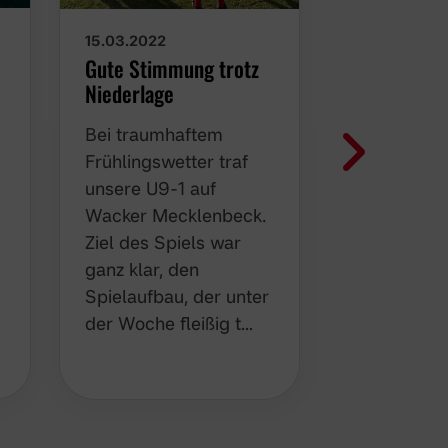
06.03.2022
15.03.2022
Trainer b
Gute Stimmung trotz
Gänsehaut 
Niederlage
Am Samsta
Bei traumhaftem
unsere U9-
Frühlingswetter traf
bei traumh
unsere U9-1 auf
Sonnensche
Wacker Mecklenbeck.
Mannschaf
Ziel des Spiels war
Gremmendor
ganz klar, den
Spiels war 
Spielaufbau, der unter
das im Tra
der Woche fleißig t…