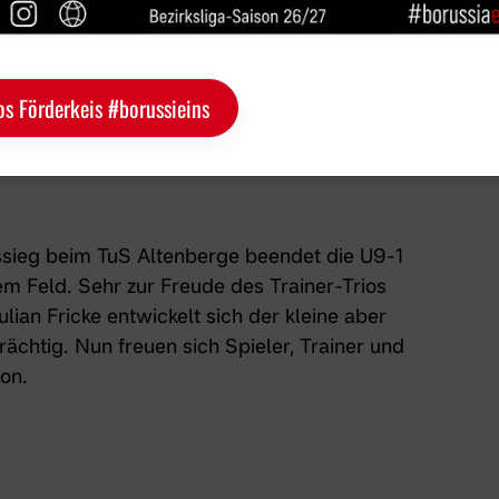
os Förderkeis #borussieins
ssieg beim TuS Altenberge beendet die U9-1
m Feld. Sehr zur Freude des Trainer-Trios
ian Fricke entwickelt sich der kleine aber
ächtig. Nun freuen sich Spieler, Trainer und
on.