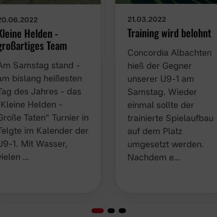
21.03.2022
20.06.2022
Training wird belohnt
Kleine Helden -
großartiges Team
Concordia Albachten
Am Samstag stand -
hieß der Gegner
am bislang heißesten
unserer U9-1 am
Tag des Jahres - das
Samstag. Wieder
„Kleine Helden - Große
einmal sollte der
Taten“ Turnier in Telgte
trainierte Spielaufbau
im Kalender der U9-1.
auf dem Platz
Mit Wasser, vielen …
umgesetzt werden.
Nachdem e…