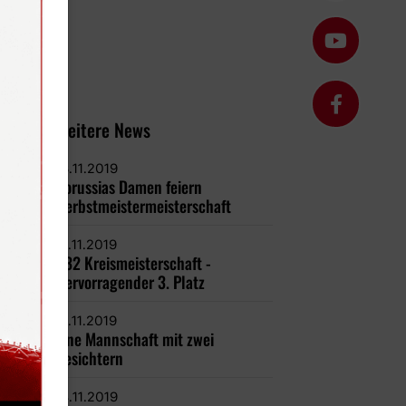
Weitere News
18.11.2019
Borussias Damen feiern
Herbstmeistermeisterschaft
17.11.2019
Ü32 Kreismeisterschaft -
Hervorragender 3. Platz
17.11.2019
Eine Mannschaft mit zwei
Gesichtern
14.11.2019