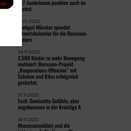
U17-Juniorinnen punkten auch im
Herbst
29.11.2022
Trinkgut Münster spendet
Adventskalender für die Borussen-
Juniors
24.11.2022
2.500 Kinder zu mehr Bewegung
motiviert: Borussen-Projekt
„Kooperations-Offensive“ mit
Schulen und Kitas erfolgreich
gestartet.
21.11.2022
Fazit: Gemischte Gefühle, aber
angekommen in der Kreisliga A
19.11.2022
#borussenmädelz und die