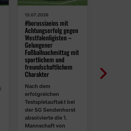
13.07.2026
07.07.2026
#borussiaeins mit
Ein Auftrit
Achtungserfolg gegen
auf mehr m
Westfalenligisten –
Mannschaft
Gelungener
überzeugen
Fußballnachmittag mit
Vorbereitu
sportlichem und
Gelungener
freundschaftlichem
#borussiae
Charakter
ersten Test
Nach dem
Saisonvorb
i
erfolgreichen
zeigte die 
Testspielauftakt bei
formierte 
der SG Sendenhorst
von Boruss
absolvierte die 1.
beim 3:0-E
Mannschaft von