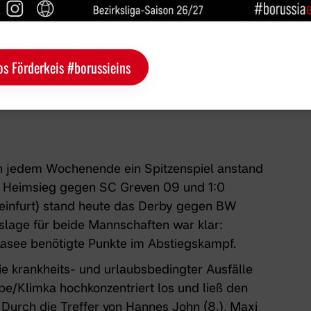
os Förderkeis #borussieins
annes "Pfanne" Steinbach und Maxi Wüst (beide mit einem 3er Pack),
 jedem Wochenende ein Spitzenspiel anstand
:1 Heimsieg gegen SC Greven 09 und 1:0
einfurt) stand heute das Derby gegen BW
age für beide Mannschaften war klar:
Aasee benötigte Punkte im Abstiegskampf.
ie krankheits- und urlaubsbedingter Ausfälle
e/Klimka hochkonzentriert los und ließ den
Durch die Treffer von Hannes John (8.), Maxi