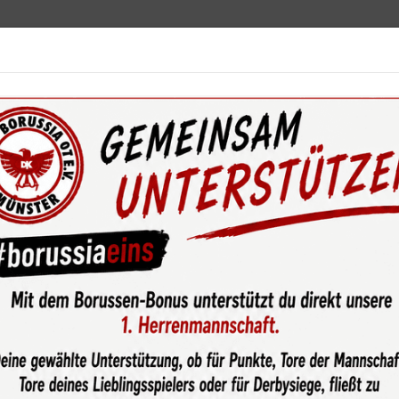
ebot
News & Media
Service
Sponsoren
Fun
wsroom
Kantersieg im Derby gegen BW Aasee