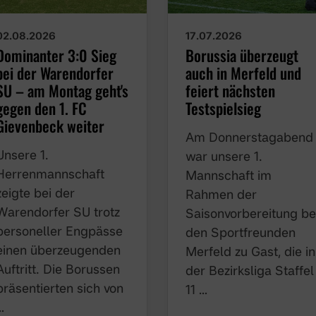
02.08.2026
17.07.2026
Dominanter 3:0 Sieg
Borussia überzeugt
bei der Warendorfer
auch in Merfeld und
SU – am Montag geht's
feiert nächsten
gegen den 1. FC
Testspielsieg
Gievenbeck weiter
Am Donnerstagabend
Unsere 1.
war unsere 1.
Herrenmannschaft
Mannschaft im
zeigte bei der
Rahmen der
Warendorfer SU trotz
Saisonvorbereitung be
personeller Engpässe
den Sportfreunden
einen überzeugenden
Merfeld zu Gast, die in
Auftritt. Die Borussen
der Bezirksliga Staffel
präsentierten sich von
11 …
…