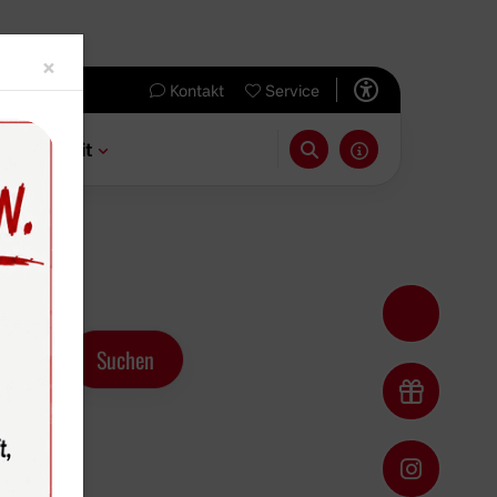
Close
×
Kontakt
Service
 & Freizeit