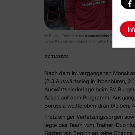
Inf
Im Bild v.l.: Debütant bei
#borussiaeins
Tom Korte, Joh
sowie Kapitän und Doppeltorschütze Hannes John.
27.11.2022
Nach dem im vergangenen Monat an
(2:3 Auswärtssieg in Ibbenbüren, 2
Auswärtsniederlage beim SV Burgst
Aasee auf dem Programm. Ausgangsl
Borussia wollte oben dran bleiben, 
Trotz einiger Verletzungssorgen sow
legte das Team vom Trainer-Duo Hup
Gästen von Beginn an keine Chance. 