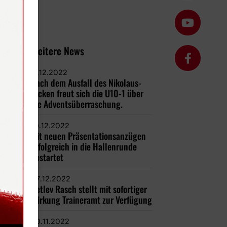
Weitere News
11.12.2022
Nach dem Ausfall des Nikolaus-
Kicken freut sich die U10-1 über
die Adventsüberraschung.
10.12.2022
Mit neuen Präsentationsanzügen
erfolgreich in die Hallenrunde
gestartet
07.12.2022
Detlev Rasch stellt mit sofortiger
Wirkung Traineramt zur Verfügung
30.11.2022