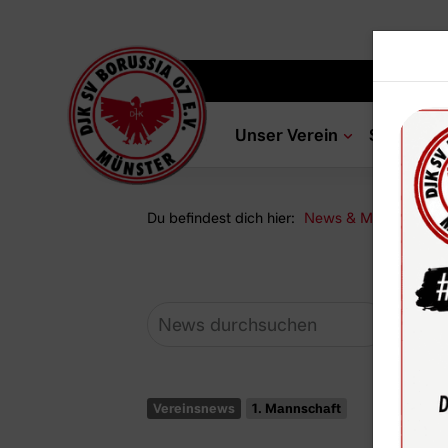
Unser Verein
Sportang
Du befindest dich hier:
News & Media
Ne
Vereinsnews
1. Mannschaft