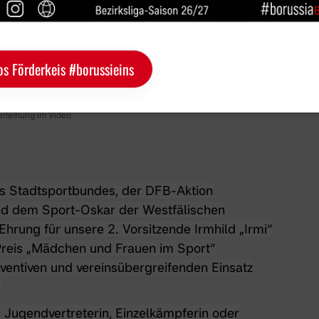
os Förderkeis #borussieins
sverleihung im Video
es Stadtsportbundes, der DFB-Aktion
nd dem Sport-Oskar der Westfälischen
Ehrung für unsere 2. Vorsitzende Irmhild „Irmi“
-Preis „Mädchen und Frauen im Sport“
räventiven und vereinsübergreifenden Einsatz
.
, Jugendvertreterin, Einzelkämpferin oder