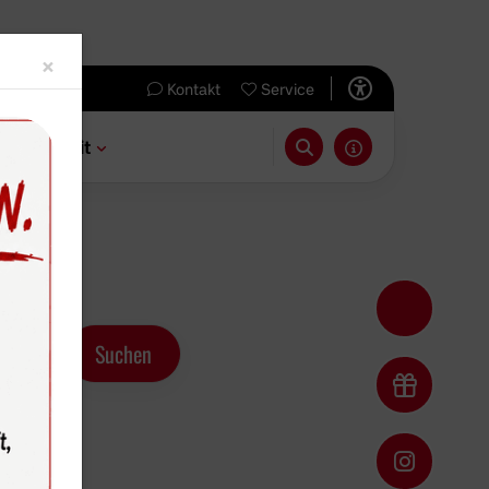
Close
×
Kontakt
Service
 & Freizeit
enschott