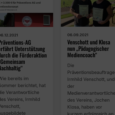
06.09.2021
06.12.2021
Venschott und Klosa
Präventions-AG
nun „Pädagogischer
erfährt Unterstützung
Mediencoach“
durch die Förderaktion
„Gemeinsam
Die
Nachhaltig“
Präventionsbeauftrage
Wie bereits im
Irmhild Venschott, un
Sommer berichtet, hat
der
die Verantwortliche
Medienverantwortlich
des Vereins, Irmhild
des Vereins, Jochen
Venschott,
Klosa, haben vor
ausgebildete
kurzem erfolgreich an