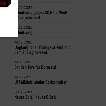
19.10.2020
Arbeitssieg gegen SC Blau-Weiß
Ottmarsbocholt
15.10.2020
Arbeitssieg
14.10.2020
Unglaublicher Teamgeist wird mit
dem 2. Sieg belohnt.
14.10.2020
Endlich Tore für Borussia!
14.10.2020
U17 Mädels wieder Spitzenreiter
09.10.2020
Neues Spiel, neues Glück!