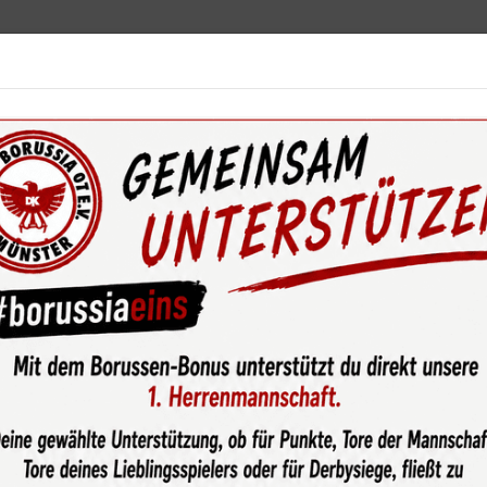
ebot
News & Media
Service
Sponsoren
Fun
wsroom
NRW-Preis in der Kategorie „Gewaltfrei“ für Irmhild V