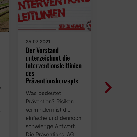
25.07.2021
21.06.2021
Der Vorstand
Borussia M
unterzeichnet die
stellt über
Interventionsleitlinien
Prävention
des
vor!
Präventionskonzepts
Die Verant
,
Was bedeutet
des Vereins
d
Prävention? Risiken
Venschott,
vermindern ist die
ausgebilde
e
einfache und dennoch
Gewaltpräv
schwierige Antwort.
Pädagogin
Die Präventions-AG
zertifizierte