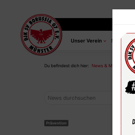
Unser Verein
Sportang
Du befindest dich hier:
News & Media
Ne
Prävention