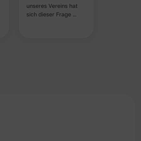
unseres Vereins hat
Kinderschu
sich dieser Frage …
Fachkraft, 
einigen…