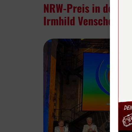
NRW-Preis in der Kat
Irmhild Venschott