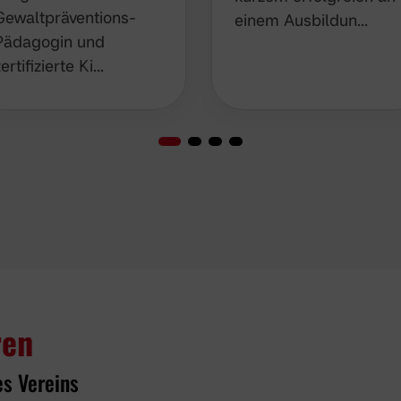
Gewaltpräventions-
einem Ausbildun…
Pädagogin und
zertifizierte Ki…
ren
es Vereins