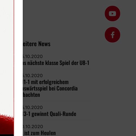
Weitere News
25.10.2020
Das nächste klasse Spiel der U8-1
25.10.2020
U11-1 mit erfolgreichem
Auswärtsspiel bei Concordia
Albachten
25.10.2020
U13-1 gewinnt Quali-Runde
20.10.2020
Es ist zum Heulen