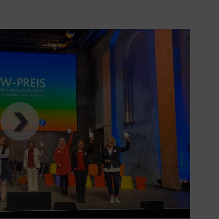
00
:
00
:
00
|
00
:
00
:
00