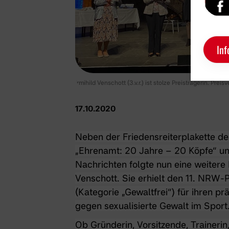
Inf
Irmihild Venschott (3.v.r.) ist stolze Preisträgerin. Prei
17.10.2020
Neben der Friedensreiterplakette d
„Ehrenamt: 20 Jahre – 20 Köpfe“ u
Nachrichten folgte nun eine weitere 
Venschott. Sie erhielt den 11. NRW
(Kategorie „Gewaltfrei“) für ihren p
gegen sexualisierte Gewalt im Sport
Ob Gründerin, Vorsitzende, Trainerin