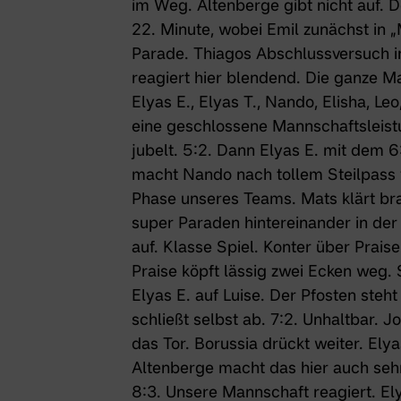
im Weg. Altenberge gibt nicht auf. D
22. Minute, wobei Emil zunächst in „
Parade. Thiagos Abschlussversuch in
reagiert hier blendend. Die ganze Ma
Elyas E., Elyas T., Nando, Elisha, L
eine geschlossene Mannschaftsleistun
jubelt. 5:2. Dann Elyas E. mit dem 6:
macht Nando nach tollem Steilpass v
Phase unseres Teams. Mats klärt brav
super Paraden hintereinander in der
auf. Klasse Spiel. Konter über Praise
Praise köpft lässig zwei Ecken weg
Elyas E. auf Luise. Der Pfosten steh
schließt selbst ab. 7:2. Unhaltbar. 
das Tor. Borussia drückt weiter. Elyas 
Altenberge macht das hier auch sehr 
8:3. Unsere Mannschaft reagiert. El