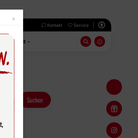
Close
×
Kontakt
Service
 & Freizeit