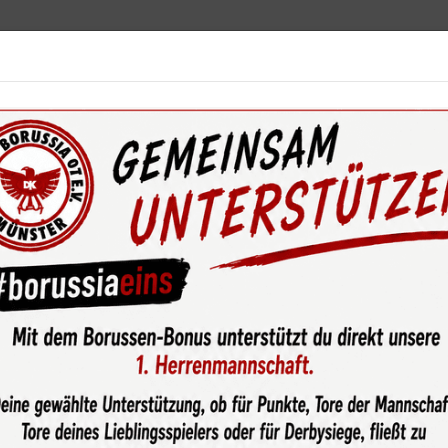
ebot
News & Media
Service
Sponsoren
Fun
wsroom
Das nächste klasse Spiel der U8-1