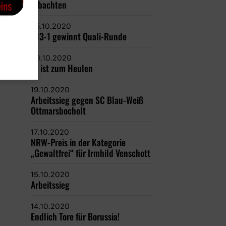
Albachten
25.10.2020
U13-1 gewinnt Quali-Runde
20.10.2020
Es ist zum Heulen
19.10.2020
Arbeitssieg gegen SC Blau-Weiß
Ottmarsbocholt
17.10.2020
NRW-Preis in der Kategorie
„Gewaltfrei“ für Irmhild Venschott
15.10.2020
Arbeitssieg
14.10.2020
Endlich Tore für Borussia!