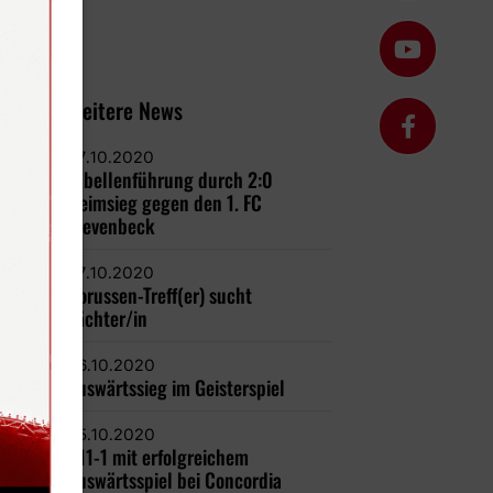
Weitere News
27.10.2020
Tabellenführung durch 2:0
Heimsieg gegen den 1. FC
Gievenbeck
27.10.2020
Borussen-Treff(er) sucht
Pächter/in
26.10.2020
Auswärtssieg im Geisterspiel
25.10.2020
U11-1 mit erfolgreichem
Auswärtsspiel bei Concordia