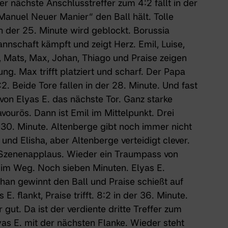
er nächste Anschlusstreffer zum 4:2 fällt in der
Manuel Neuer Manier“ den Ball hält. Tolle
 der 25. Minute wird geblockt. Borussia
nnschaft kämpft und zeigt Herz. Emil, Luise,
eo, Mats, Max, Johan, Thiago und Praise zeigen
g. Max trifft platziert und scharf. Der Papa
2. Beide Tore fallen in der 28. Minute. Und fast
on Elyas E. das nächste Tor. Ganz starke
ourös. Dann ist Emil im Mittelpunkt. Drei
 30. Minute. Altenberge gibt noch immer nicht
 und Elisha, aber Altenberge verteidigt clever.
. Szenenapplaus. Wieder ein Traumpass von
t im Weg. Noch sieben Minuten. Elyas E.
Johan gewinnt den Ball und Praise schießt auf
E. flankt, Praise trifft. 8:2 in der 36. Minute.
gut. Da ist der verdiente dritte Treffer zum
yas E. mit der nächsten Flanke. Wieder steht