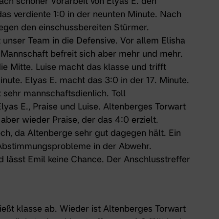
 nach schöner Vorarbeit von Elyas E. den
das verdiente 1:0 in der neunten Minute. Nach
 gegen den einschussbereiten Stürmer.
 unser Team in die Defensive. Vor allem Elisha
e Mannschaft befreit sich aber mehr und mehr.
ie Mitte. Luise macht das klasse und trifft
Minute. Elyas E. macht das 3:0 in der 17. Minute.
lt sehr mannschaftsdienlich. Toll
Elyas E., Praise und Luise. Altenberges Torwart
aber wieder Praise, der das 4:0 erzielt.
och, da Altenberge sehr gut dagegen hält. Ein
e Abstimmungsprobleme in der Abwehr.
d lässt Emil keine Chance. Der Anschlusstreffer
ließt klasse ab. Wieder ist Altenberges Torwart