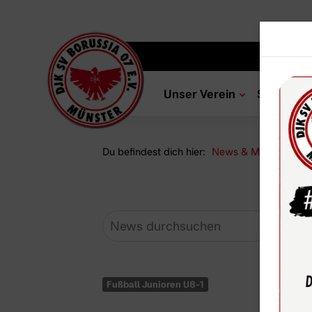
Unser Verein
Sportang
Du befindest dich hier:
News & Media
Ne
Fußball Junioren U8-1