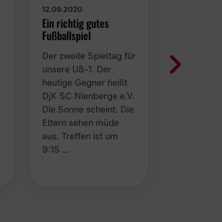
05.09.2020
12.09.2020
Der erste 
Ein richtig gutes
Saison
Fußballspiel
Der erste S
Der zweite Spieltag für
Strömende
unsere U8-1. Der
Ausverkauf
heutige Gegner heißt
Bubas Bud
DjK SC Nienberge e.V.
Die Mannsch
Die Sonne scheint. Die
mit voller 
Eltern sehen müde
Was gibt e
aus. Treffen ist um
als Reg…
9:15 …