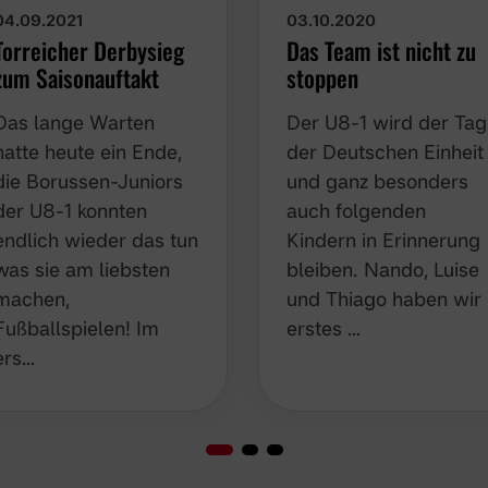
04.09.2021
03.10.2020
Torreicher Derbysieg
Das Team ist nicht zu
zum Saisonauftakt
stoppen
Das lange Warten
Der U8-1 wird der Tag
hatte heute ein Ende,
der Deutschen Einheit
die Borussen-Juniors
und ganz besonders
der U8-1 konnten
auch folgenden
endlich wieder das tun
Kindern in Erinnerung
was sie am liebsten
bleiben. Nando, Luise
machen,
und Thiago haben wir
Fußballspielen! Im
erstes …
ers…