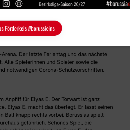
os Förderkeis #borussieins
-Arena. Der letzte Ferientag und das nächste
t. Alle Spielerinnen und Spieler sowie die
nd notwendigen Corona-Schutzvorschriften.
m Anpfiff für Elyas E. Der Torwart ist ganz
e. Elyas E. macht das überlegt. Er lässt seinen
 Ball knapp rechts vorbei. Borussias spielt
durchaus gefährlich. Schönes Spiel, die