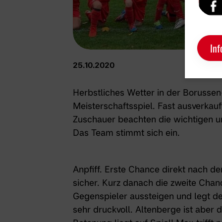
Inf
25.10.2020
Herbstliches Wetter in der Borussen
Meisterschaftsspiel. Fast ausverkauf
Zuschauer beachten die wichtigen u
Das Team stimmt sich ein.
Anpfiff. Erste Chance direkt nach de
sicher. Kurz danach die zweite Chanc
Gegenspieler aussteigen und legt den
sehr druckvoll. Altenberge ist aber 