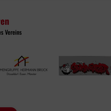
ren
es Vereins