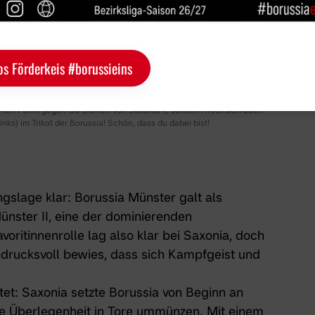
os Förderkeis #borussieins
arken Punkt gegen die Damen von Saxonia II, sondern freut sich auch
nks) im Trikot der Borussia! Schön, dass du dabei bist!
ngslage klar:
Borussia Münster
galt als
nster II, eine der dominierenden
voritinnenrolle lag also klar bei Saxonia, doch
ndrucksvoll bewies, dass sich Kampfgeist und
tet: Saxonia setzte Borussia von Beginn an
hre Überlegenheit in Tore ummünzen. Mit einem