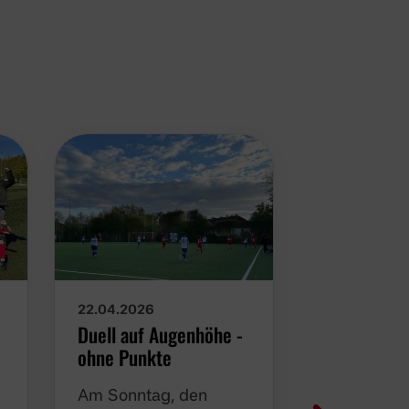
22.04.2026
16.04.2026
Duell auf Augenhöhe -
Kämpferisc
ohne Punkte
Nordkirch
Am Sonntag, den
Am vergan