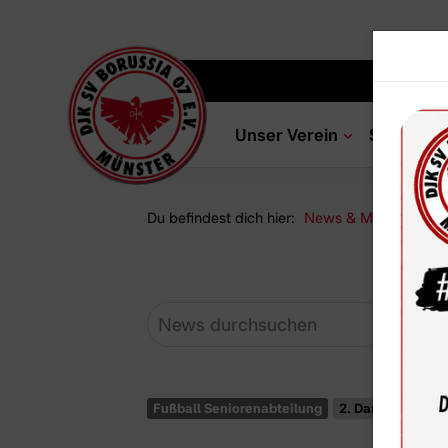
Unser Verein
Sportang
Du befindest dich hier:
News & Media
Ne
Fußball Seniorenabteilung
2. Damen