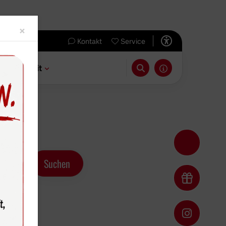
Close
×
Kontakt
Service
 & Freizeit