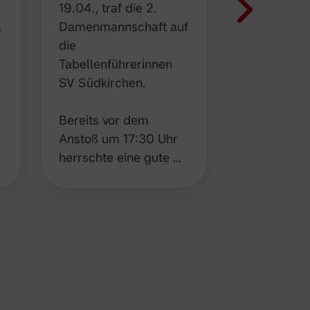
19.04., traf die 2.
Mittwoch t
Damenmannschaft auf
2. Damenm
m
die
im Nachhol
Tabellenführerinnen
auswärts a
SV Südkirchen.
Nordkirche
Bereits vor dem
Nach der s
Anstoß um 17:30 Uhr
Leistung v
herrschte eine gute …
vergangen