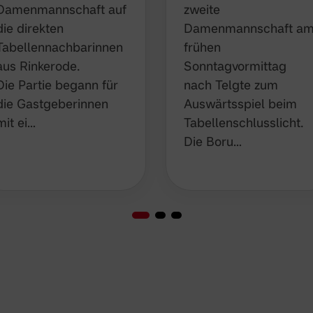
Damenmannschaft auf
zweite
die direkten
Damenmannschaft a
Tabellennachbarinnen
frühen
aus Rinkerode.
Sonntagvormittag
Die Partie begann für
nach Telgte zum
die Gastgeberinnen
Auswärtsspiel beim
mit ei…
Tabellenschlusslicht.
Die Boru…