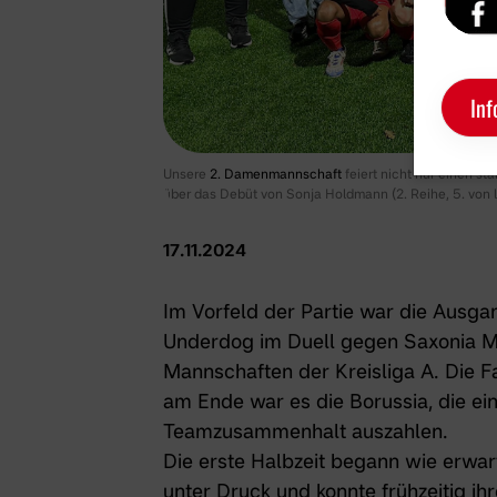
Inf
Unsere
2. Damenmannschaft
feiert nicht nur einen st
über das Debüt von Sonja Holdmann (2. Reihe, 5. von li
17.11.2024
Im Vorfeld der Partie war die Ausga
Underdog im Duell gegen Saxonia Mü
Mannschaften der Kreisliga A. Die Fa
am Ende war es die Borussia, die ei
Teamzusammenhalt auszahlen.
Die erste Halbzeit begann wie erwar
unter Druck und konnte frühzeitig i