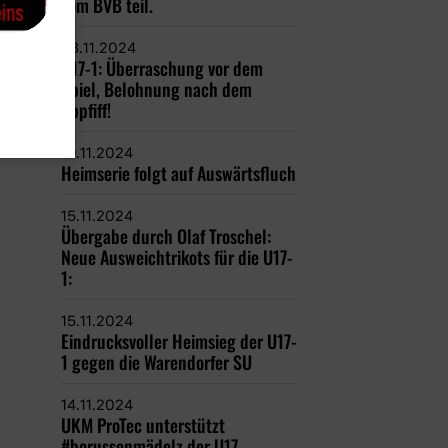
vom BVB teil.
23.11.2024
U17-1: Überraschung vor dem
Spiel, Belohnung nach dem
Abpfiff!
19.11.2024
Heimserie folgt auf Auswärtsfluch
15.11.2024
Übergabe durch Olaf Troschel:
Neue Ausweichtrikots für die U17-
1:
15.11.2024
Eindrucksvoller Heimsieg der U17-
1 gegen die Warendorfer SU
14.11.2024
UKM ProTec unterstützt
#borussenmädelz der U17