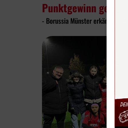
Punktgewinn gegen 
- Borussia Münster erkämpft sic