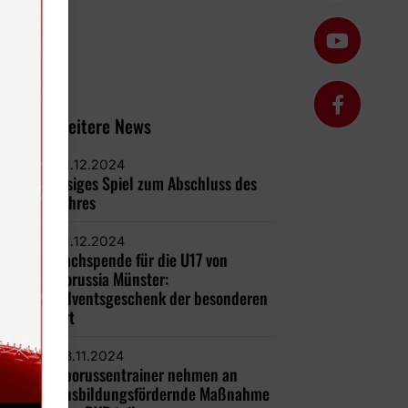
Weitere News
01.12.2024
Eisiges Spiel zum Abschluss des
Jahres
01.12.2024
Sachspende für die U17 von
Borussia Münster:
Adventsgeschenk der besonderen
Art
28.11.2024
#borussentrainer nehmen an
Ausbildungsfördernde Maßnahme