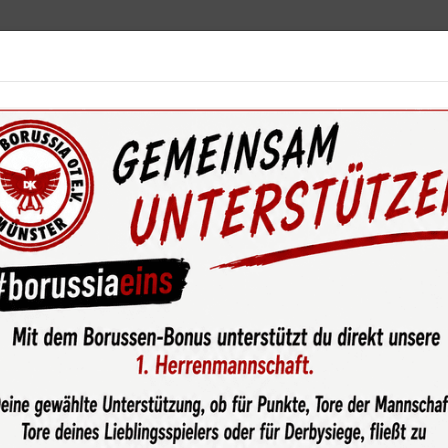
ebot
News & Media
Service
Sponsoren
Fun
wsroom
Punktgewinn gegen Favoritinnen