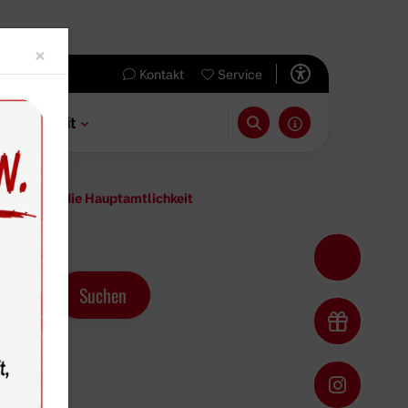
Close
×
Kontakt
Service
 & Freizeit
sa geht in die Hauptamtlichkeit