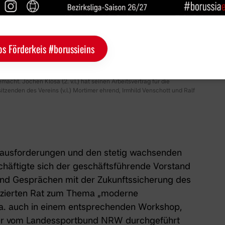
os Förderkeis #borussieins
ht. Jochen Klosa (2. v.l.) hat seinen Arbeitsvertrag für die
itzenden des Vereins (v.l.) Mortimer ehrend, Irmhild Venschott und Ralf
rausforderungen und den stetig wachsenden
chäftigte sich der geschäftsführende Vorstand
 und Gesprächen mit der Zukunftssicherung des
fizierten Rat zum Thema „moderne
u.a. auch in einem entsprechenden Workshop,
ter vom Landessportbund NRW durchgeführt