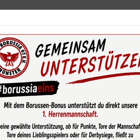
ebot
News & Media
Service
Sponsoren
Fun
wsroom
Richtungsweisender Schritt für den Verein: Jochen Klo