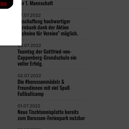
der 1. Mannschaft
07.07.2022
Anschaffung hochwertiger
Turnbank dank der Aktion
"Scheine für Vereine" möglich.
03.07.2022
Teamtag der Gottfried-von-
Cappenberg-Grundschule ein
voller Erfolg.
02.07.2022
Die #borussenmädelz &
Freundinnen mit viel Spaß
Fußballcamp
01.07.2022
Neue Tischtennisplatte bereits
zum Borussen-Ferienpark nutzbar