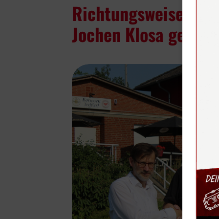
Richtungsweisender 
Jochen Klosa geht i