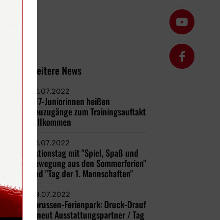
Weitere News
26.07.2022
U17-Juniorinnen heißen
Neuzugänge zum Trainingsauftakt
willkommen
26.07.2022
Aktionstag mit "Spiel, Spaß und
Bewegung aus den Sommerferien"
und "Tag der 1. Mannschaften"
09.07.2022
Borussen-Ferienpark: Druck-Drauf
erneut Ausstattungspartner / Tag