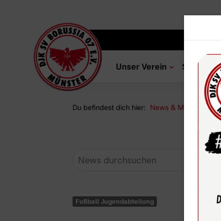
Unser Verein
Sportang
Du befindest dich hier:
News & Media
Ne
Fußball Jugendabteilung