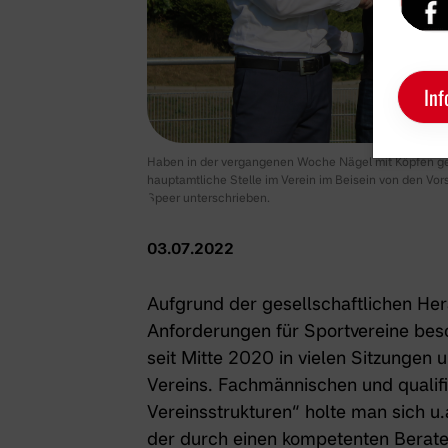
Inf
Haben in der vergangenen Woche Nägel mit Köpfen gemac
hauptamtliche Stelle im Verein im Beisein von den Vors
Speer unterschrieben.
03.07.2022
Aufgrund der gesellschaftlichen He
Anforderungen für Sportvereine bes
seit Mitte 2020 in vielen Sitzungen
Vereins. Fachmännischen und quali
Vereinsstrukturen“ holte man sich 
der durch einen kompetenten Bera