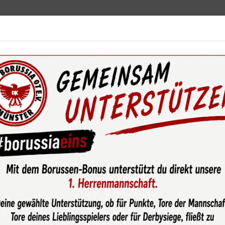
ebot
News & Media
Service
Sponsoren
Fun
wsroom
Solider Saisonstart mit 3:0 Sieg