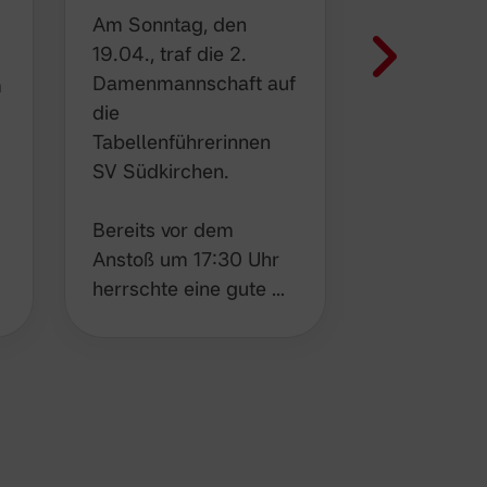
Am Sonntag, den
Am vergan
19.04., traf die 2.
Mittwoch t
Damenmannschaft auf
2. Damenm
m
die
im Nachhol
Tabellenführerinnen
auswärts a
SV Südkirchen.
Nordkirche
Bereits vor dem
Nach der s
Anstoß um 17:30 Uhr
Leistung v
herrschte eine gute …
vergangen