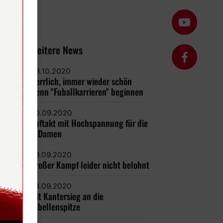
Weitere News
03.10.2020
Herrlich, immer wieder schön
wenn "Fuballkarrieren" beginnen
30.09.2020
Auftakt mit Hochspannung für die
1. Damen
29.09.2020
Großer Kampf leider nicht belohnt
28.09.2020
Mit Kantersieg an die
Tabellenspitze