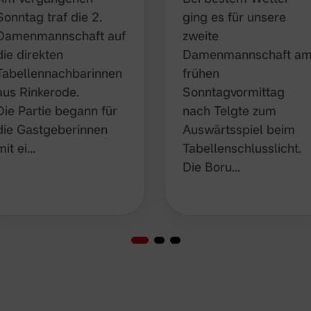
Sonntag traf die 2.
ging es für unsere
Damenmannschaft auf
zweite
die direkten
Damenmannschaft a
Tabellennachbarinnen
frühen
aus Rinkerode.
Sonntagvormittag
Die Partie begann für
nach Telgte zum
die Gastgeberinnen
Auswärtsspiel beim
mit ei…
Tabellenschlusslicht.
Die Boru…