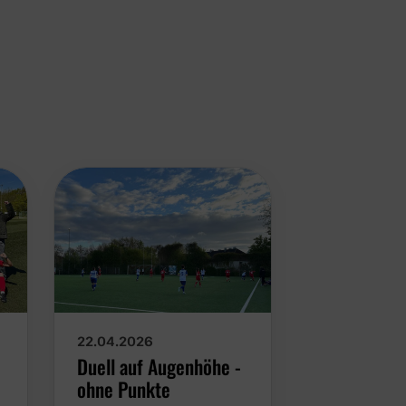
22.04.2026
16.04.2026
Duell auf Augenhöhe -
Kämpferisc
ohne Punkte
Nordkirch