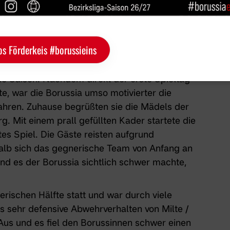
os Förderkeis #borussieins
orussia startete am vergangenen Sonntag
eue Saison. Nachdem direkt der erste Spieltag
, war die Borussia umso motivierter die
fahren. Zuhause begrüßten sie die Mädels der
. Mit einem prall gefüllten Kader startete die
tes Spiel. Die Gäste reisten aufgrund
halb sich das gegnerische Team von Anfang an
und es der Borussia sichtlich schwer machte,
erischen Hälfte statt und war durch viele
 sehr defensive Abwehrverhalten von Milte /
Aus und es fiel den Borussinnen schwer einen