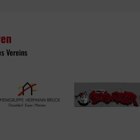
ren
es Vereins