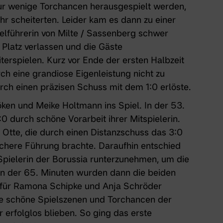
nur wenige Torchancen herausgespielt werden,
r scheiterten. Leider kam es dann zu einer
ielführerin von Milte / Sassenberg schwer
Platz verlassen und die Gäste
erspielen. Kurz vor Ende der ersten Halbzeit
ch eine grandiose Eigenleistung nicht zu
ch einen präzisen Schuss mit dem 1:0 erlöste.
ken und Meike Holtmann ins Spiel. In der 53.
:0 durch schöne Vorarbeit ihrer Mitspielerin.
 Otte, die durch einen Distanzschuss das 3:0
sichere Führung brachte. Daraufhin entschied
Spielerin der Borussia runterzunehmen, um die
 In der 65. Minuten wurden dann die beiden
t für Ramona Schipke und Anja Schröder
e schöne Spielszenen und Torchancen der
r erfolglos blieben. So ging das erste