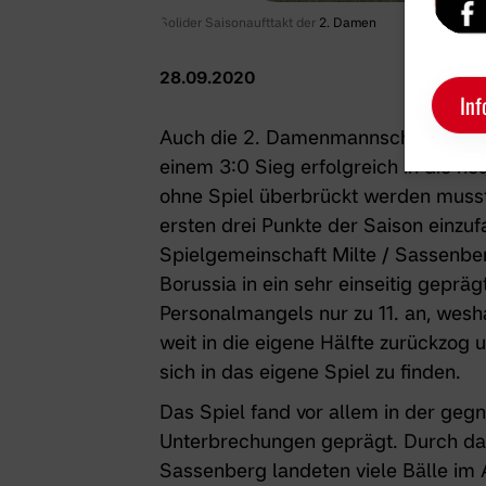
Solider Saisonaufttakt der
2. Damen
28.09.2020
Inf
Auch die 2. Damenmannschaft der B
einem 3:0 Sieg erfolgreich in die n
ohne Spiel überbrückt werden musste
ersten drei Punkte der Saison einzu
Spielgemeinschaft Milte / Sassenberg
Borussia in ein sehr einseitig gepräg
Personalmangels nur zu 11. an, wes
weit in die eigene Hälfte zurückzog 
sich in das eigene Spiel zu finden.
Das Spiel fand vor allem in der gegn
Unterbrechungen geprägt. Durch das
Sassenberg landeten viele Bälle im 