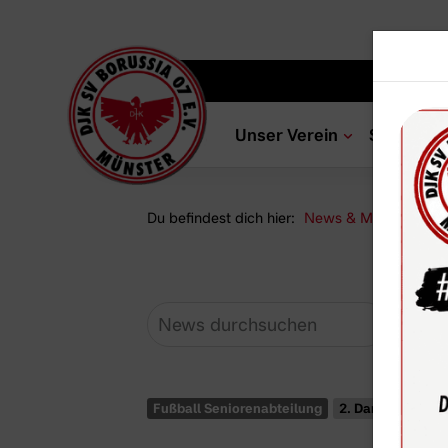
Unser Verein
Sportang
Du befindest dich hier:
News & Media
Ne
Fußball Seniorenabteilung
2. Damen