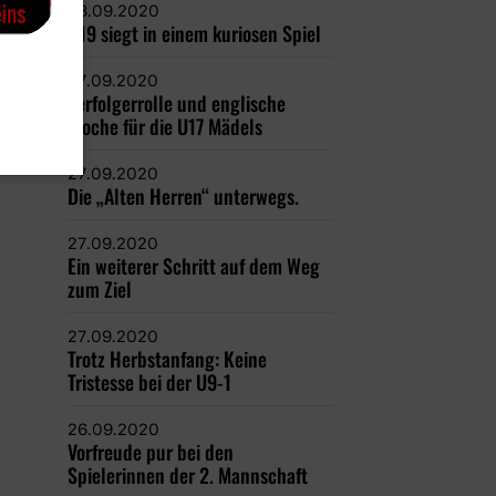
28.09.2020
U19 siegt in einem kuriosen Spiel
27.09.2020
Verfolgerrolle und englische
Woche für die U17 Mädels
27.09.2020
Die „Alten Herren“ unterwegs.
27.09.2020
Ein weiterer Schritt auf dem Weg
zum Ziel
27.09.2020
Trotz Herbstanfang: Keine
Tristesse bei der U9-1
26.09.2020
Vorfreude pur bei den
Spielerinnen der 2. Mannschaft