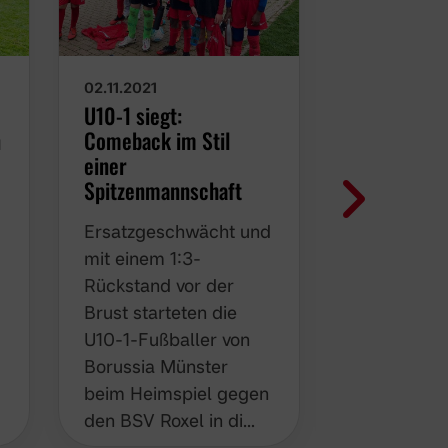
04.10.2021
02.11.2021
Das Runde w
U10-1 siegt: Comeback
ins Eckige
n
im Stil einer
Spitzenmannschaft
Am 5. Spie
Ersatzgeschwächt und
U10-1 von 
mit einem 1:3-
Münster be
-
Rückstand vor der
dritte Nied
Brust starteten die
kassiert. 
U10-1-Fußballer von
gegen den 
Borussia Münster beim
Gievenbeck
Heimspiel gegen den
man der M
BSV Roxel in di…