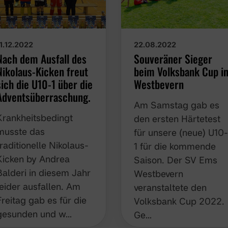
11.12.2022
22.08.2022
Nach dem Ausfall des
Souveräner Sieger
Nikolaus-Kicken freut
beim Volksbank Cup i
sich die U10-1 über die
Westbevern
Adventsüberraschung.
Am Samstag gab es
Krankheitsbedingt
den ersten Härtetest
musste das
für unsere (neue) U10
traditionelle Nikolaus-
1 für die kommende
Kicken by Andrea
Saison. Der SV Ems
Balderi in diesem Jahr
Westbevern
leider ausfallen. Am
veranstaltete den
Freitag gab es für die
Volksbank Cup 2022.
gesunden und w…
Ge…