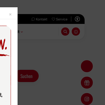
Close
×
Kontakt
Service
 & Freizeit