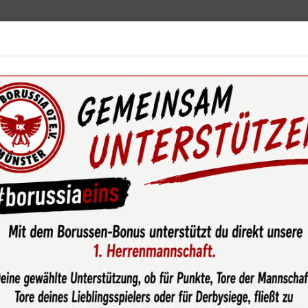
ebot
News & Media
Service
Sponsoren
Fun
wsroom
Unglückliche Niederlage der U10-1 in Greven