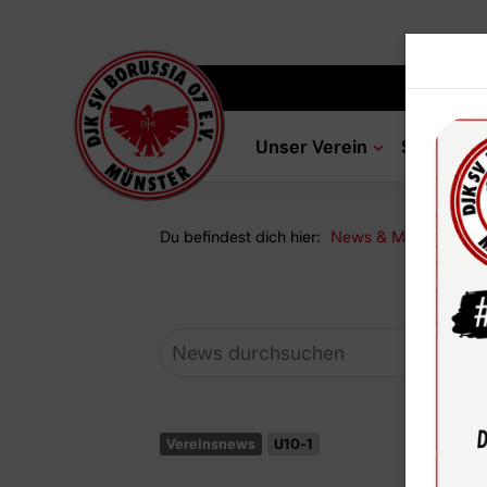
Unser Verein
Sportang
Du befindest dich hier:
News & Media
Ne
Vereinsnews
U10-1