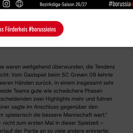
os Förderkeis #borussieins
Sowie erneut bei unserer
U10-1
am Wochenende.
che waren weitgehend überwunden, die Tendenz
cht: Vom Gastspiel beim SC Greven 09 kehrte
leeren Händen zurück. In einem insgesamt sehr
 beide Teams gute wie schwächere Phasen
ntscheidenden zwei Highlights mehr und fuhren
rainer sagte im Anschluss gegenüber den
hr spielerisch die bessere Mannschaft wart."
 nicht zum ersten Mal in dieser Spielzeit –
rlauf der Partie an so viele andere erinnerte: