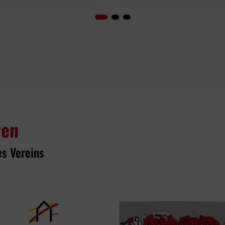
ren
es Vereins