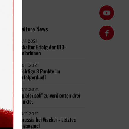
Weitere News
13.11.2021
Eiskalter Erfolg der U13-
Juniorinnen
08.11.2021
Wichtige 3 Punkte im
Verfolgerduell
08.11.2021
"Spielerisch" zu verdienten drei
Punkte.
08.11.2021
Borussia bei Wacker - Letztes
Saisonspiel