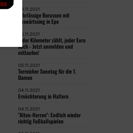
08.11.2021
Fahrlässige Borussen mit
Auswärtssieg in Epe
05.11.2021
Jeder Kilometer zählt, jeder Euro
auch - Jetzt anmelden und
mitlaufen!
05.11.2021
Torreicher Sonntag für die 1.
Damen
04.11.2021
Ernüchterung in Haltern
04.11.2021
"Alten-Herren": Endlich wieder
richtig Fußballspielen