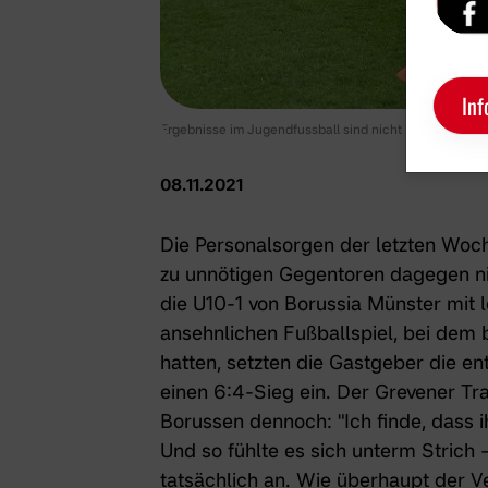
Inf
Ergebnisse im Jugendfussball sind nicht immer alles. 
08.11.2021
Die Personalsorgen der letzten Wo
zu unnötigen Gegentoren dagegen ni
die
U10-1 von Borussia Münster
mit 
ansehnlichen Fußballspiel, bei dem
hatten, setzten die Gastgeber die e
einen 6:4-Sieg ein. Der Grevener T
Borussen dennoch: "Ich finde, dass i
Und so fühlte es sich unterm Strich –
tatsächlich an. Wie überhaupt der Ve