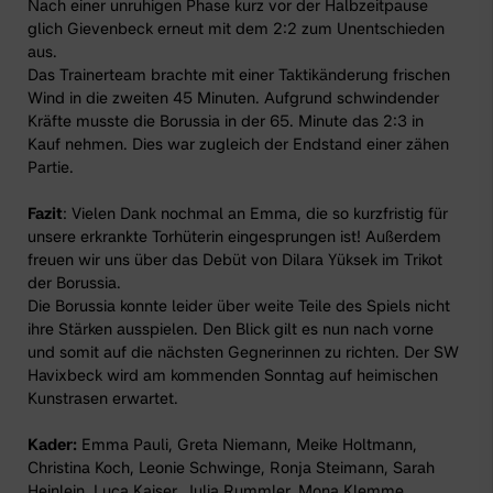
Nach einer unruhigen Phase kurz vor der Halbzeitpause
glich Gievenbeck erneut mit dem 2:2 zum Unentschieden
aus.
Das Trainerteam brachte mit einer Taktikänderung frischen
Wind in die zweiten 45 Minuten. Aufgrund schwindender
Kräfte musste die Borussia in der 65. Minute das 2:3 in
Kauf nehmen. Dies war zugleich der Endstand einer zähen
Partie.
Fazit
: Vielen Dank nochmal an Emma, die so kurzfristig für
unsere erkrankte Torhüterin eingesprungen ist! Außerdem
freuen wir uns über das Debüt von Dilara Yüksek im Trikot
der Borussia.
Die Borussia konnte leider über weite Teile des Spiels nicht
ihre Stärken ausspielen. Den Blick gilt es nun nach vorne
und somit auf die nächsten Gegnerinnen zu richten. Der SW
Havixbeck wird am kommenden Sonntag auf heimischen
Kunstrasen erwartet.
Kader:
Emma Pauli, Greta Niemann, Meike Holtmann,
Christina Koch, Leonie Schwinge, Ronja Steimann, Sarah
Heinlein, Luca Kaiser, Julia Rummler, Mona Klemme,