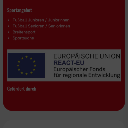
Sportangebot
Fußball Junioren / Juniorinnen
Fußball Senioren / Seniorinnen
Breitensport
Sportsuche
Gefördert durch