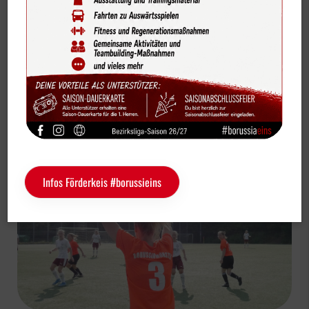
Bildergalerien
Fußball Seniorenabteilung
Videos
2. Damen
Vereinskalender
Unglückliche Niederlage in Gievenbeck
Sportdeutschland-News
Das LSB-Magazin "Wir im Sport"
Service
Infos Förderkeis #borussieins
Sponsoren
Fun & Freizeit
Kontakt
Service
Schulengel
Instagram
YouTube