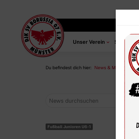
Unser Verein
Sportang
Du befindest dich hier:
News & Media
Ne
Fußball Junioren U6-1