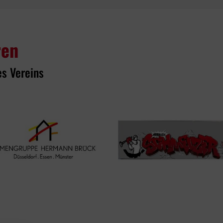
ren
es Vereins