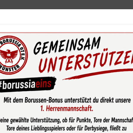
ebot
News & Media
Service
Sponsoren
Fun
wsroom
Vorzeitige Bescherung für die Borussen-U6