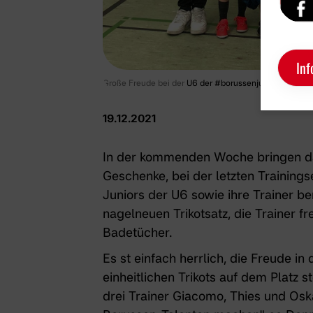
Inf
Große Freude bei der
U6 der #borussenjuniors
und be
19.12.2021
In der kommenden Woche bringen da
Geschenke, bei der letzten Training
Juniors der U6
sowie ihre Trainer be
nagelneuen Trikotsatz, die Trainer 
Badetücher.
Es st einfach herrlich, die Freude in
einheitlichen Trikots auf dem Platz
drei Trainer Giacomo, Thies und Osk