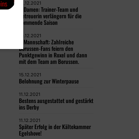
21.12.2021
1. Damen: Trainer-Team und
Betreuerin verlängern für die
kommende Saison
19.12.2021
1. Mannschaft: Zahlreiche
Borussen-Fans feiern den
Punktgewinn in Roxel und dann
mit dem Team am Borussen.
15.12.2021
Belohnung zur Winterpause
11.12.2021
Bestens ausgestattet und gestärkt
ins Derby
11.12.2021
Später Erfolg in der Kältekammer
Egelshove!