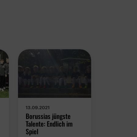
13.09.2021
03.10.2020
Borussias jüngste
Herrlich, 
Talente: Endlich im
wieder sc
Spiel
"Fuballkarr