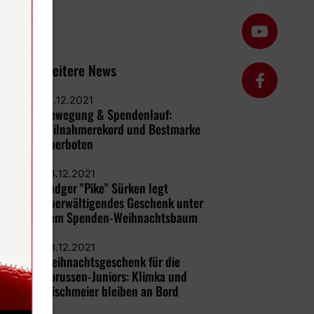
Weitere News
31.12.2021
Bewegung & Spendenlauf:
Teilnahmerekord und Bestmarke
überboten
24.12.2021
Ludger "Pike" Sürken legt
überwältigendes Geschenk unter
dem Spenden-Weihnachtsbaum
23.12.2021
Weihnachtsgeschenk für die
Borussen-Juniors: Klimka und
Wischmeier bleiben an Bord