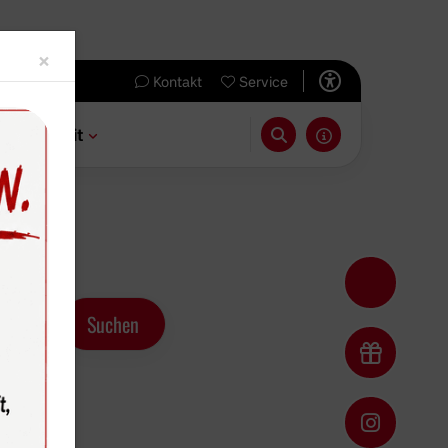
Close
×
Kontakt
Service
 & Freizeit