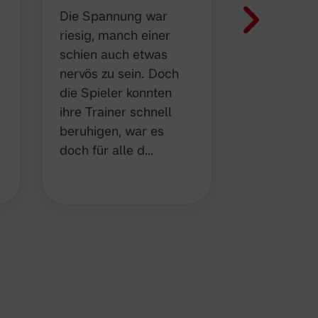
beginnen
Die Spannung war
Nach dem a
riesig, manch einer
Spiel ihrer
schien auch etwas
am vergan
nervös zu sein. Doch
Wochenen
die Spieler konnten
Wacker Me
ihre Trainer schnell
welches n
beruhigen, war es
spanneden
doch für alle d…
Spielverlau
gewonenn