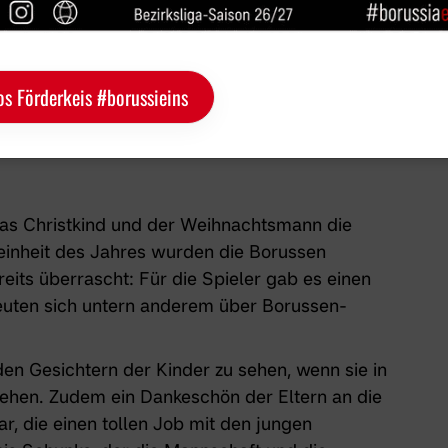
os Förderkeis #borussieins
i den
Borussen-Trainern
nach der "Weihnachts-Überraschung".
s Christkind und der Weihnachtsmann die
seinheit des Jahres wurden die
Borussen
reits überrascht: Für die Spieler gab es einen
freuten sich untern anderem über Borussen-
 den Gesichtern der Kinder zu sehen, wenn sie in
 stehen. Zudem ein Dankeschön der Eltern an
die
ar
, die einen tollen Job mit den jungen