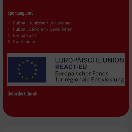
Sportangebot
Fußball Junioren / Juniorinnen
Fußball Senioren / Seniorinnen
Breitensport
Sportsuche
Gefördert durch