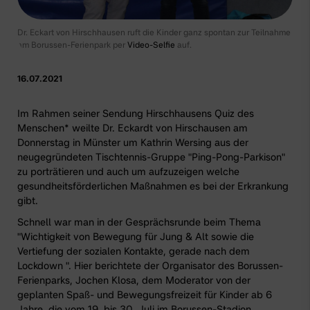
Dr. Eckart von Hirschhausen ruft die Kinder ganz spontan zur Teilnahme
am Borussen-Ferienpark per
Video-Selfie
auf.
16.07.2021
Im Rahmen seiner Sendung
Hirschhausens Quiz des
Menschen
* weilte Dr. Eckardt von Hirschausen am
Donnerstag in Münster um Kathrin Wersing aus der
neugegründeten Tischtennis-Gruppe "Ping-Pong-Parkison"
zu porträtieren und auch um aufzuzeigen welche
gesundheitsförderlichen Maßnahmen es bei der Erkrankung
gibt.
Schnell war man in der Gesprächsrunde beim Thema
"Wichtigkeit von Bewegung für Jung & Alt sowie die
Vertiefung der sozialen Kontakte, gerade nach dem
Lockdown ". Hier berichtete der Organisator des
Borussen-
Ferienparks,
Jochen Klosa, dem Moderator von der
geplanten
Spaß- und Bewegungsfreizeit
für Kinder ab 6
Jahre, die vom 19. bis 30. Juli im Borussen-Stadion