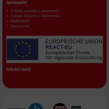
Sportangebot
Fußball Junioren / Juniorinnen
Fußball Senioren / Seniorinnen
Breitensport
Sportsuche
Gefördert durch