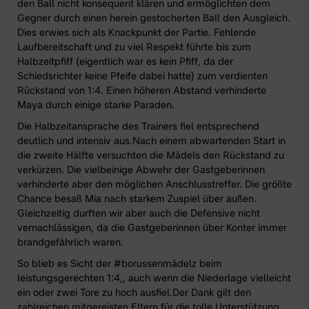
den Ball nicht konsequent klären und ermöglichten dem
Gegner durch einen herein gestocherten Ball den Ausgleich.
Dies erwies sich als Knackpunkt der Partie. Fehlende
Laufbereitschaft und zu viel Respekt führte bis zum
Halbzeitpfiff (eigentlich war es kein Pfiff, da der
Schiedsrichter keine Pfeife dabei hatte) zum verdienten
Rückstand von 1:4. Einen höheren Abstand verhinderte
Maya durch einige starke Paraden.
Die Halbzeitansprache des Trainers fiel entsprechend
deutlich und intensiv aus.Nach einem abwartenden Start in
die zweite Hälfte versuchten die Mädels den Rückstand zu
verkürzen. Die vielbeinige Abwehr der Gastgeberinnen
verhinderte aber den möglichen Anschlusstreffer. Die größte
Chance besaß Mia nach starkem Zuspiel über außen.
Gleichzeitig durften wir aber auch die Defensive nicht
vernachlässigen, da die Gastgeberinnen über Konter immer
brandgefährlich waren.
So blieb es Sicht der #borussenmädelz beim
leistungsgerechten 1:4,, auch wenn die Niederlage vielleicht
ein oder zwei Tore zu hoch ausfiel.Der Dank gilt den
zahlreichen mitgereisten Eltern für die tolle Unterstützung.