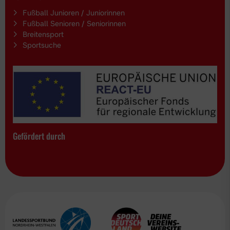
Fußball Junioren / Juniorinnen
Fußball Senioren / Seniorinnen
Breitensport
Sportsuche
Gefördert durch