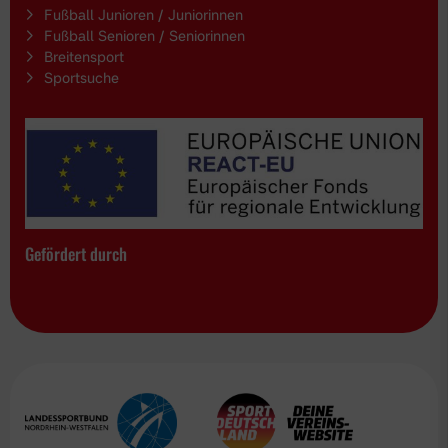
Fußball Junioren / Juniorinnen
Fußball Senioren / Seniorinnen
Breitensport
Sportsuche
Gefördert durch