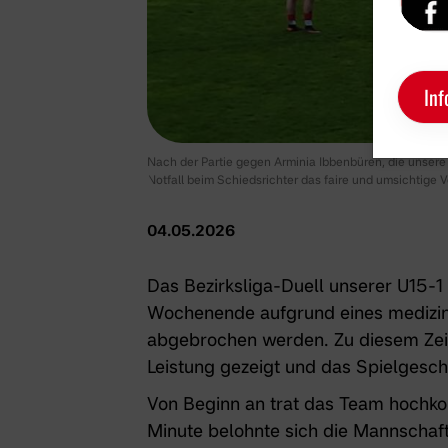
Inf
Nach der Partie gegen Arminia Ibbenbüren, die unsere
Notfall beim Schiedsrichter das faire und umsichtige Ve
04.05.2026
Das Bezirksliga-Duell unserer U15
Wochenende aufgrund eines medizini
abgebrochen werden. Zu diesem Zeitp
Leistung gezeigt und das Spielgesch
Von Beginn an trat das Team hochkonz
Minute belohnte sich die Mannschaft