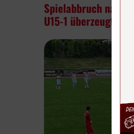
Spielabbruch nach m
U15-1 überzeugt trot