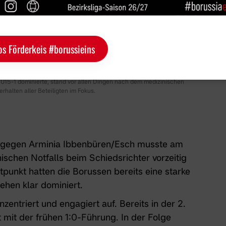
os Förderkeis #borussieins
 U15-1 dominierte, stand vor allen Dingen nach dem medizinischen
rhalten aller Beteiligten im Fokus.
-1 gegen Arminia Ibbenbüren/Esch musste am
schen Notfalls beim Schiedsrichter vorzeitig
unkt hatten die Borussen bereits eine starke
ehen klar dominiert.
entriert und engagiert auf. Bereits in der 2.
 mit der frühen 1:0-Führung. In der Folge