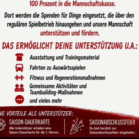
edizinischem Notfall –
z Unterzahl