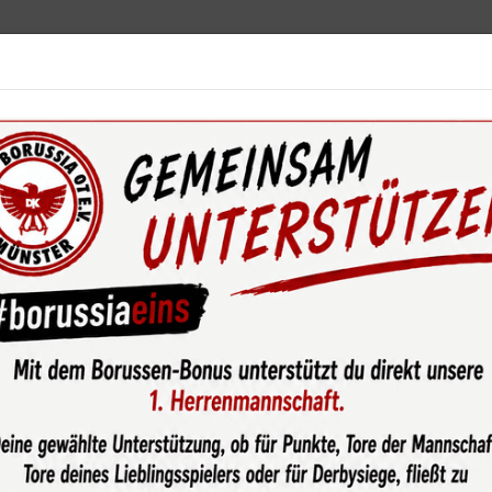
ebot
News & Media
Service
Sponsoren
Fun
wsroom
Spielabbruch nach medizinischem Notfall – U15-1 über