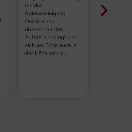
Nach den
bei der
Veränderu
Spielvereinigung
n
Winter,
Ni
Oelde einen
hat die U1
überzeugenden Auftritt
übernomm
hingelegt und sich am
unser U15-
Ende auch in der Höhe
n
wieder kom
verdie…
bereit für d
kommende