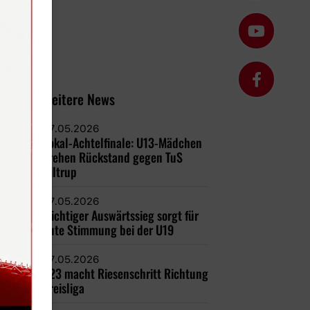
Weitere News
07.05.2026
Pokal-Achtelfinale: U13-Mädchen
drehen Rückstand gegen TuS
Hiltrup
07.05.2026
Wichtiger Auswärtssieg sorgt für
gute Stimmung bei der U19
07.05.2026
U23 macht Riesenschritt Richtung
Kreisliga