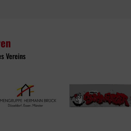
ren
es Vereins