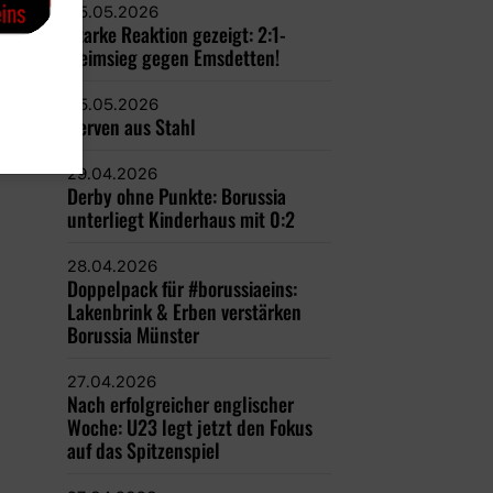
05.05.2026
Starke Reaktion gezeigt: 2:1-
Heimsieg gegen Emsdetten!
05.05.2026
Nerven aus Stahl
29.04.2026
Derby ohne Punkte: Borussia
unterliegt Kinderhaus mit 0:2
28.04.2026
Doppelpack für #borussiaeins:
Lakenbrink & Erben verstärken
Borussia Münster
27.04.2026
Nach erfolgreicher englischer
Woche: U23 legt jetzt den Fokus
auf das Spitzenspiel