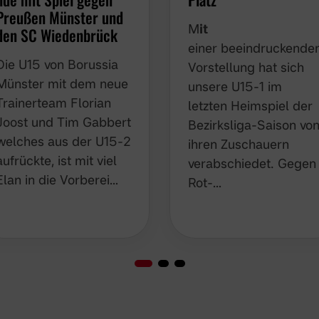
Preußen Münster und
M
it
den SC Wiedenbrück
einer beeindruckende
Die U15 von Borussia
Vorstellung hat sich
Münster mit dem neue
unsere U15-1 im
Trainerteam Florian
letzten Heimspiel der
Joost und Tim Gabbert
Bezirksliga-Saison vo
welches aus der U15-2
ihren Zuschauern
aufrückte, ist mit viel
verabschiedet. Gegen
Elan in die Vorberei…
Rot-…