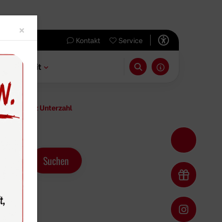
Close
×
Kontakt
Service
 & Freizeit
zeugt trotz Unterzahl