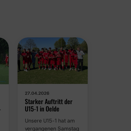
27.04.2026
20.03.2026
Starker Auftritt der
Felipe Toba
U15-1 in Oelde
komplettie
-
Trainertea
Unsere U15-1 hat am
1🔴⚪
vergangenen Samstag