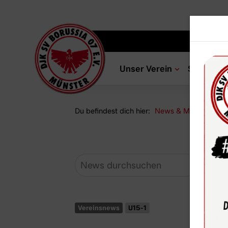
Unser Verein
Sportang
Du befindest dich hier:
News & Media
Ne
Vereinsnews
U15-1