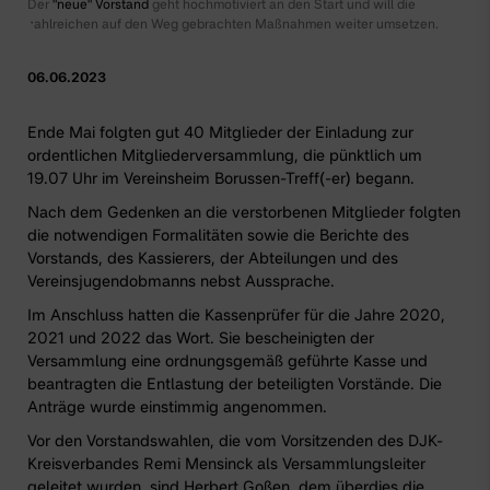
Der
"neue" Vorstand
geht hochmotiviert an den Start und will die
zahlreichen auf den Weg gebrachten Maßnahmen weiter umsetzen.
06.06.2023
Ende Mai folgten gut 40 Mitglieder der Einladung zur
ordentlichen Mitgliederversammlung, die pünktlich um
19.07 Uhr im Vereinsheim Borussen-Treff(-er) begann.
Nach dem Gedenken an die verstorbenen Mitglieder folgten
die notwendigen Formalitäten sowie die Berichte des
Vorstands, des Kassierers, der Abteilungen und des
Vereinsjugendobmanns nebst Aussprache.
Im Anschluss hatten die Kassenprüfer für die Jahre 2020,
2021 und 2022 das Wort. Sie bescheinigten der
Versammlung eine ordnungsgemäß geführte Kasse und
beantragten die Entlastung der beteiligten Vorstände. Die
Anträge wurde einstimmig angenommen.
Vor den Vorstandswahlen, die vom Vorsitzenden des DJK-
Kreisverbandes Remi Mensinck als Versammlungsleiter
geleitet wurden, sind Herbert Goßen, dem überdies die