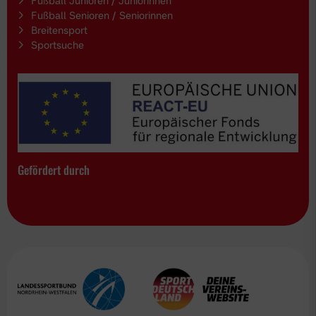
Fußball Junioren / Juniorinnen
Fußball Senioren / Seniorinnen
Breitensport
Sportsuche
Gefördert durch