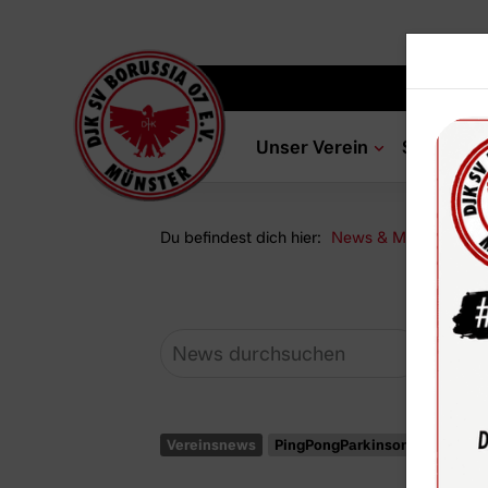
Unser Verein
Sportang
Du befindest dich hier:
News & Media
Ne
Vereinsnews
PingPongParkinson