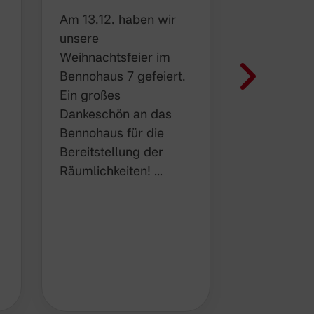
das PPP-Te
Am 13.12. haben wir
Das Team 
unsere
PingPongP
Weihnachtsfeier im
Gruppe von
Bennohaus 7 gefeiert.
Münster, b
Ein großes
aus Kathri
Dankeschön an das
Stefan Czo
Bennohaus für die
Barbara Vo
Bereitstellung der
Michael Ro
Räumlichkeiten! …