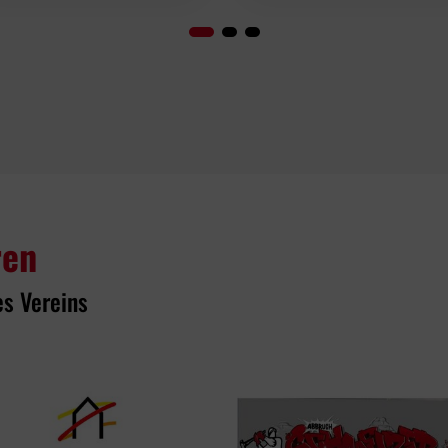
ren
es Vereins