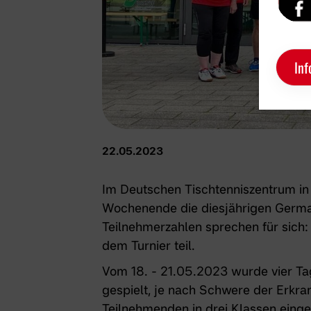
Inf
22.05.2023
Im Deutschen Tischtenniszentrum i
Wochenende die diesjährigen German
Teilnehmerzahlen sprechen für sich
dem Turnier teil.
Vom 18. - 21.05.2023 wurde vier Tag
gespielt, je nach Schwere der Erkr
Teilnehmenden in drei Klassen einget