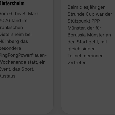
Dietersheim
Beim diesjährigen
Vom 6. bis 8. März
Strunde Cup war der
2026 fand im
Stützpunkt PPP
fränkischen
Münster, der für
Dietersheim bei
Borussia Münster an
Nürnberg das
den Start geht, mit
besondere
gleich sieben
PingPongPowerfrauen-
Teilnehmer:innen
Wochenende statt, ein
vertreten…
Event, das Sport,
Austaus…