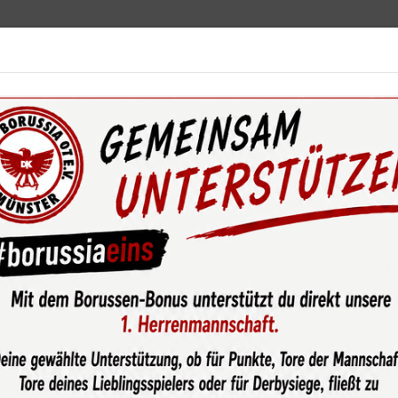
ebot
News & Media
Service
Sponsoren
Fun
wsroom
PingPongParkinson-Gruppe von Borussia nimmt erfolgr