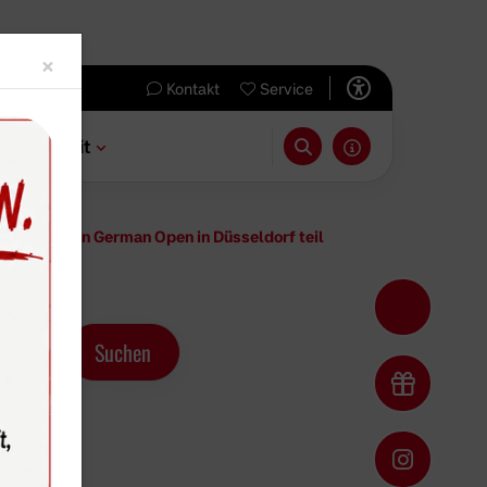
Close
×
Kontakt
Service
 & Freizeit
eich an den German Open in Düsseldorf teil