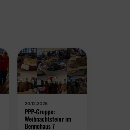
20.12.2025
24.11.2025
PPP-Gruppe:
Deutschla
Weihnachtsfeier im
2025: Ein
Bennohaus 7
voller Team