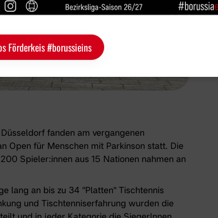
os Förderkeis #borussieins
n Düsseldorf fanden am vergangenen
 Open für Menschen mit Parkinson statt. Die
: 200 Spieler:innen aus 15 Nationen nahmen an
e lang an bis zu 34 "Platten" Tischtennis
ankung und Tischtenniserfahrung wurden die
eilt und in jeder Kategorie die SiegerInnen