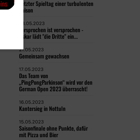
Letzter Spieltag einer turbulenten
Saison
23.05.2023
Versprochen ist versprochen -
Oskar lädt "die Dritte" ein...
21.05.2023
Gemeinsam gewachsen
17.05.2023
Das Team von
„PingPongParkinson“ wird vor den
German Open 2023 überrascht!
16.05.2023
Kantersieg in Nottuln
15.05.2023
Saisonfinale ohne Punkte, dafür
mit Pizza und Bier