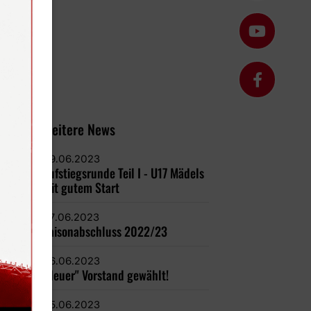
Weitere News
09.06.2023
Aufstiegsrunde Teil I - U17 Mädels
mit gutem Start
07.06.2023
Saisonabschluss 2022/23
06.06.2023
"Neuer" Vorstand gewählt!
05.06.2023