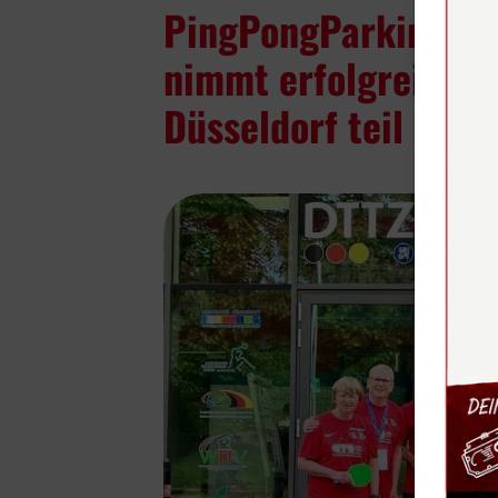
PingPongParkinson-
nimmt erfolgreich a
Düsseldorf teil