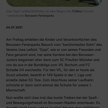
Uwe "Eppi" Leifeld (Bildmitte) vor dem Beginn des
FUNino
-Turniers
innerhalb des
Borussen-Ferienparks
24.07.2021
Am Freitag erhielten die Kinder und Verantwortlichen des
Borussen-Ferienparks
Besuch vom "berühmtesten Sohn" des
Vereins Uwe Leifeld. "Eppi", wie er von seinen Freunden und
Fans genannt wird, hat seine Karriere bei den
Borussen-
Juniors
begonnen eher dann zum SC Preußen Münster und
von da aus in die Bundeliga zum VfL Bochum und FC
Schalke 04 wechselte. Für den VfL, für den er heute als
Scout arbeitet, bestritt er 149 Spiele in der 1. Liga und
erzielte dabei 50 Tore. Zum Abschluss seiner Laufbahn
schnürte er dann noch einmal die Schuhe für unsere
1.
Mannschaft.
Nun wollte sich Uwe mal das bunte Treiben bei der Spaß-
und Bewegungsfreizeit im Borussen-Stadion anschauen. Es
dauerte nicht lange und es "juckte" ihm bei den vielfältigen