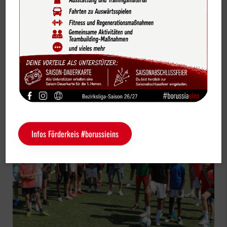
Bildergalerien
Freizeit & Event
Videos
Vereinskalender
Uwe "Eppi" Leifeld zu Besuch im Borussen-
Sportdeutschland-News
Ferienpark
Das LSB-Magazin "Wir im Sport"
Service
Infos Förderkeis #borussieins
Sponsoren
Fun & Freizeit
Kontakt
Service
Schulengel
Instagram
YouTube