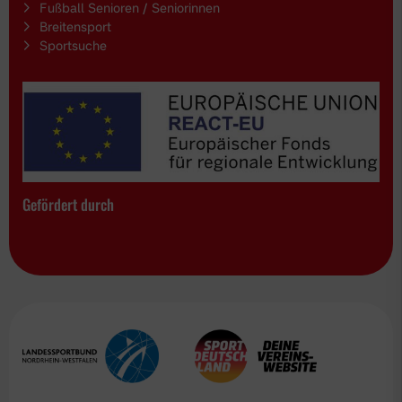
Fußball Senioren / Seniorinnen
Breitensport
Sportsuche
Gefördert durch